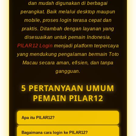
dan mudah digunakan di berbagai
perangkat. Baik melalui desktop maupun
mobile, proses login terasa cepat dan
praktis. Ditambah dengan layanan yang
disesuaikan untuk pemain Indonesia,
PILAR12 Login
menjadi platform terpercaya
yang mendukung pengalaman bermain Toto
Macau secara aman, efisien, dan tanpa
gangguan.
5 PERTANYAAN UMUM
PEMAIN PILAR12
Apa itu PILAR12?
PILAR12 merupakan platform
Bagaimana cara login ke PILAR12?