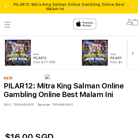
PILAR12: Mitra King Salman Online Gambling Online Best
Lo
Malam Ini
Daftar Disini !
Lo
in
NEW
NEW
PILAR12
PILAR12 LOGIN
From $777 SGD
From $888 SGD
NEW
PILAR12: Mitra King Salman Online
Gambling Online Best Malam Ini
SKU:
7854960410
Barcode:
7854960410
$16.00 SGD