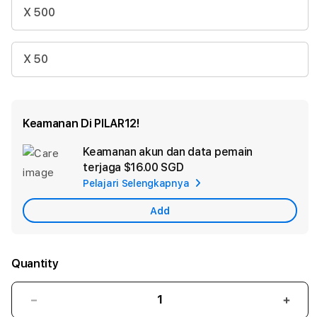
X 500
X 50
Keamanan Di PILAR12!
Keamanan akun dan data pemain
Ad
terjaga
$16.00 SGD
App
Pelajari Selengkapnya
Car
Add
Quantity
Decrease
Incr