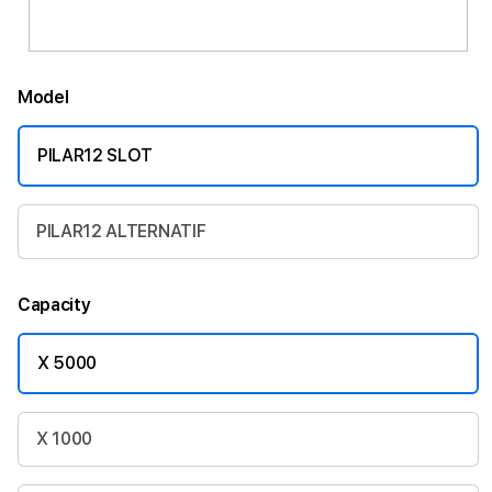
Model
PILAR12 SLOT
PILAR12 ALTERNATIF
Capacity
X 5000
X 1000