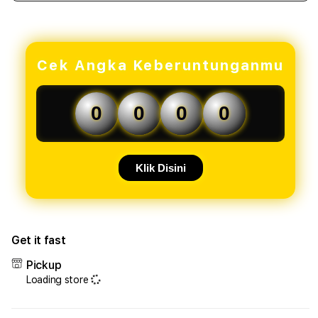
quantity
quant
for
for
PILAR12:
PILA
Mitra
Mitra
King
King
Cek Angka Keberuntunganmu
Salman
Salm
Online
Onlin
Gambling
Gamb
0
0
0
0
Online
Onlin
Best
Best
Malam
Mala
Ini
Ini
Klik Disini
Get it fast
Pickup
Loading store