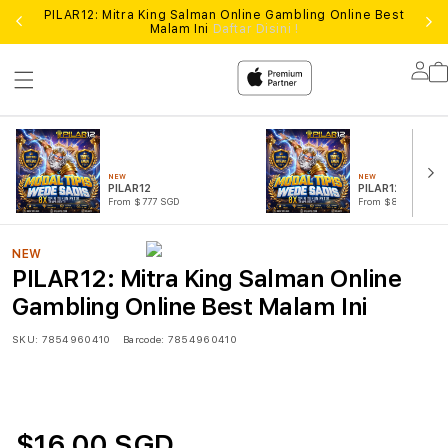
PILAR12: Mitra King Salman Online Gambling Online Best
Lo
Malam Ini
Daftar Disini !
Lo
in
NEW
NEW
PILAR12
PILAR12 LOGIN
From $777 SGD
From $888 SGD
NEW
PILAR12: Mitra King Salman Online
Gambling Online Best Malam Ini
SKU:
7854960410
Barcode:
7854960410
$16.00 SGD