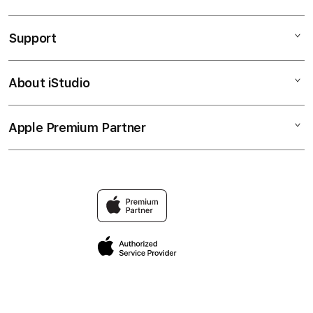
PILAR12 LOGIN
Support
AppleCare+
PILAR12 SLOT
Corporate
SLOT ONLINE
About iStudio
My Account
Toto Macau
PILAR12 LINK
Collection & Delivery
Elush Service Provider
PILAR12 ALTERNATIF
Apple Premium Partner
About Us
Returns & Exchanges
Financing Options
PILAR12 4D
Find an iStudio near you
Contact Us
Trade-in
PILAR12 SLOT LOGIN
Why Shop at iStudio
FAQ
Traveller’s Reservation
Elush Corporate Website
Privacy Policy
Site Terms of Use