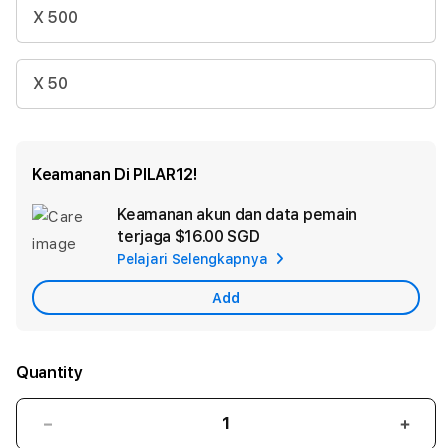
X 500
X 50
Keamanan Di PILAR12!
Keamanan akun dan data pemain
Ad
terjaga
$16.00 SGD
App
Pelajari Selengkapnya
Car
Add
Quantity
Decrease
Incr