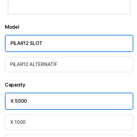
Model
PILAR12 SLOT
PILAR12 ALTERNATIF
Capacity
X 5000
X 1000