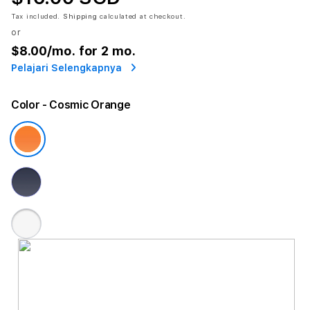
Tax included.
Shipping
calculated at checkout.
or
$8.00
/mo. for 2 mo.
Pelajari Selengkapnya
Color
- Cosmic Orange