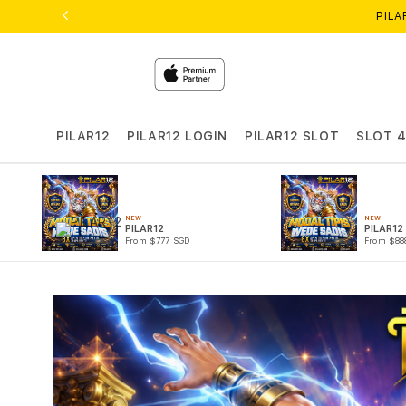
PILA
PILAR12
PILAR12 LOGIN
PILAR12 SLOT
SLOT 
NEW
NEW
PILAR12
PILAR12
From $777 SGD
From $88
Skip to
product
information