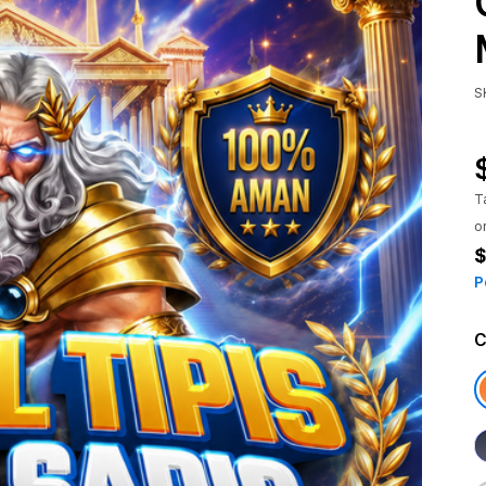
S
T
o
$
P
C