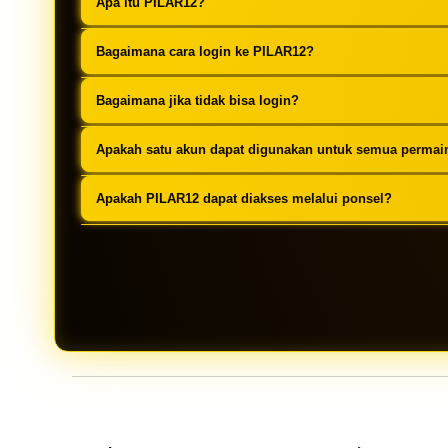
Apa itu PILAR12?
PILAR12 merupakan platform permainan onli
Bagaimana cara login ke PILAR12?
togel dalam satu akun.
Kunjungi halaman resmi PILAR12, tekan to
Bagaimana jika tidak bisa login?
Periksa kembali username, kata sandi, da
Apakah satu akun dapat digunakan untuk semua permai
memperoleh alamat resmi terbaru.
Ya, akun yang sudah terdaftar dapat dig
Apakah PILAR12 dapat diakses melalui ponsel?
tambahan.
Ya, tampilannya dirancang responsif se
aplikasi tambahan.