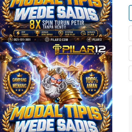
Open
media
3
in
modal