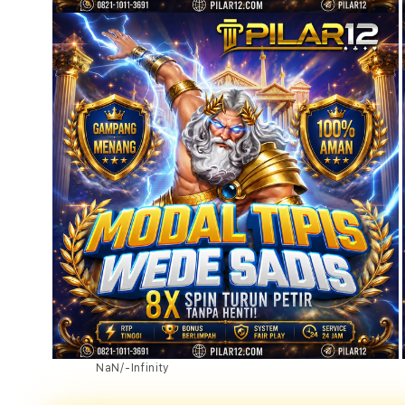
Open
media
6
in
modal
Open
of
NaN
/
-Infinity
media
8