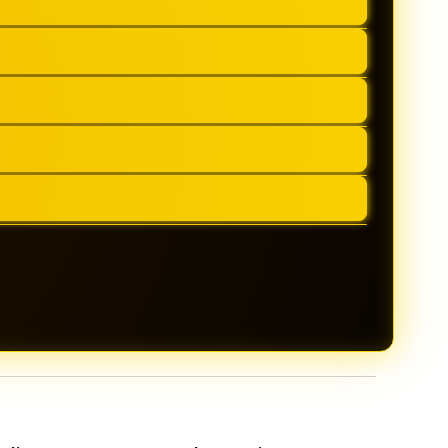
 live casino, tembak ikan, sportsbook, dan
i yang telah terdaftar.
gangguan, hubungi layanan pelanggan untuk
n yang tersedia tanpa perlu membuat akun
p, maupun komputer tanpa harus memasang