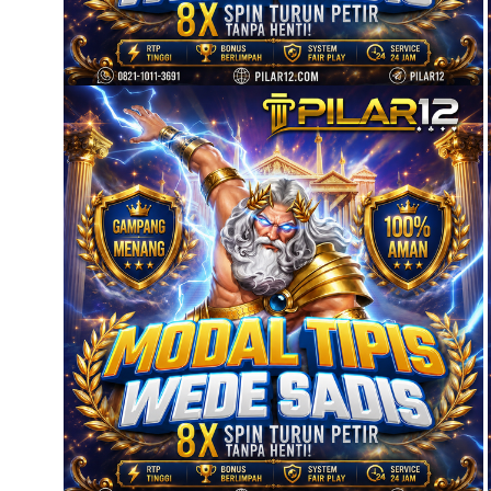
Open
media
4
in
modal