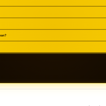
ne yang menyediakan berbagai kategori, seperti slot,
mbol Login, kemudian masukkan username dan kata sand
n koneksi internet Anda. Jika akses utama mengalami 
nan?
unakan untuk mengakses berbagai kategori permaina
hingga dapat diakses melalui ponsel, tablet, lapto