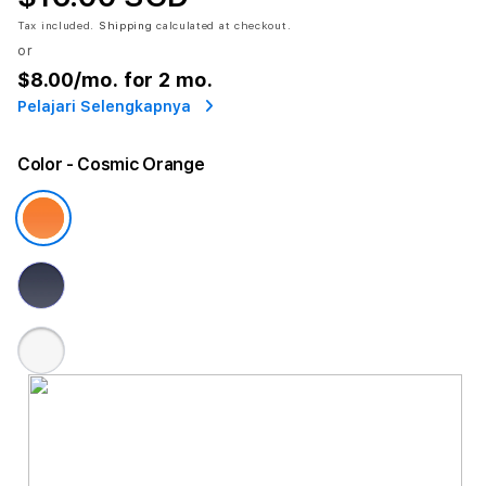
Tax included.
Shipping
calculated at checkout.
or
$8.00
/mo. for 2 mo.
Pelajari Selengkapnya
Color
- Cosmic Orange