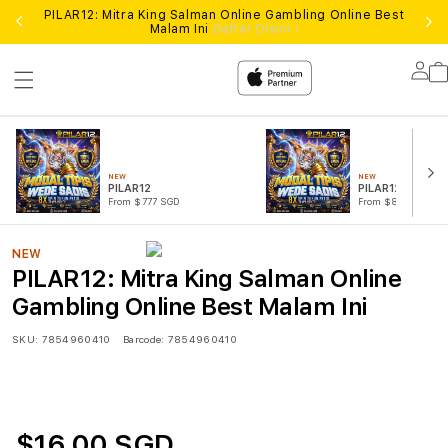
PILAR12: Mitra King Salman Online Gambling Online Best
Lo
Malam Ini
Daftar Disini !
Lo
in
NEW
NEW
PILAR12
PILAR12 LOGIN
From $777 SGD
From $888 SGD
NEW
PILAR12: Mitra King Salman Online
Gambling Online Best Malam Ini
SKU:
7854960410
Barcode:
7854960410
$16.00 SGD