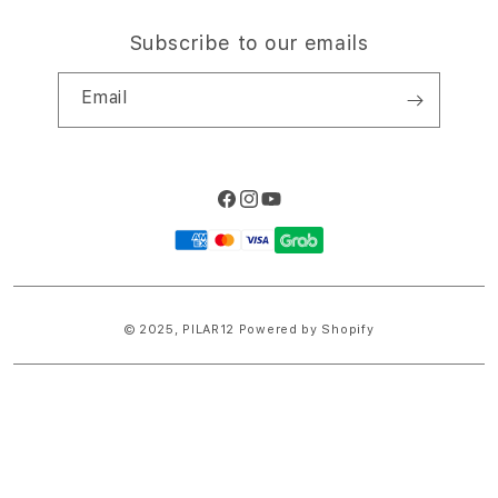
Subscribe to our emails
Email
Facebook
Instagram
YouTube
Payment
methods
© 2025,
PILAR12
Powered by Shopify