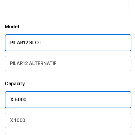
Model
PILAR12 SLOT
PILAR12 ALTERNATIF
Capacity
X 5000
X 1000