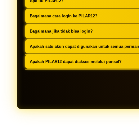
Apa itu PILAR12?
PILAR12 merupakan platform permainan onli
Bagaimana cara login ke PILAR12?
togel dalam satu akun.
Kunjungi halaman resmi PILAR12, tekan to
Bagaimana jika tidak bisa login?
Periksa kembali username, kata sandi, da
Apakah satu akun dapat digunakan untuk semua permai
memperoleh alamat resmi terbaru.
Ya, akun yang sudah terdaftar dapat dig
Apakah PILAR12 dapat diakses melalui ponsel?
tambahan.
Ya, tampilannya dirancang responsif se
aplikasi tambahan.