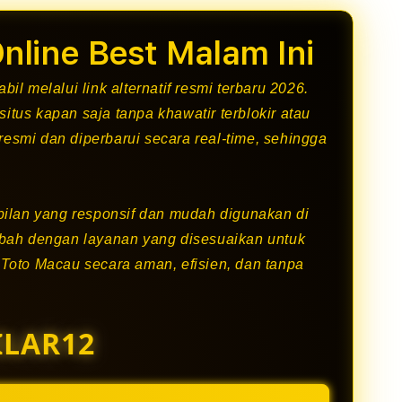
nline Best Malam Ini
 melalui link alternatif resmi terbaru 2026.
us kapan saja tanpa khawatir terblokir atau
resmi dan diperbarui secara real-time, sehingga
lan yang responsif dan mudah digunakan di
ambah dengan layanan yang disesuaikan untuk
oto Macau secara aman, efisien, dan tanpa
ILAR12