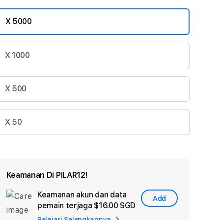
X 5000
X 1000
X 500
X 50
Keamanan Di PILAR12!
Keamanan akun dan data
Add
Add
pemain terjaga
$16.00 SGD
Apple
Pelajari Selengkapnya