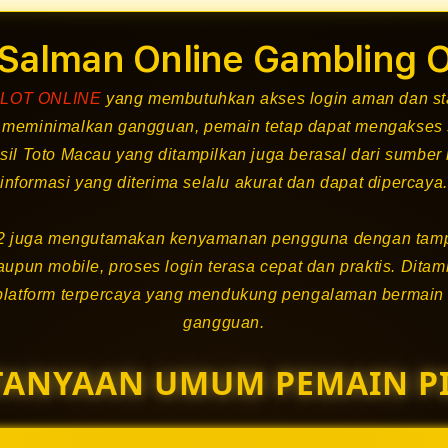
in
modal
 Salman Online Gambling O
LOT ONLINE
yang membutuhkan akses login aman dan stabil
meminimalkan gangguan, pemain tetap dapat mengakses sit
il Toto Macau yang ditampilkan juga berasal dari sumber 
informasi yang diterima selalu akurat dan dapat dipercaya.
R12 juga mengutamakan kenyamanan pengguna dengan tampi
aupun mobile, proses login terasa cepat dan praktis. Dit
latform terpercaya yang mendukung pengalaman bermain T
gangguan.
TANYAAN UMUM PEMAIN P