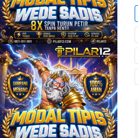
Open
media
3
in
modal