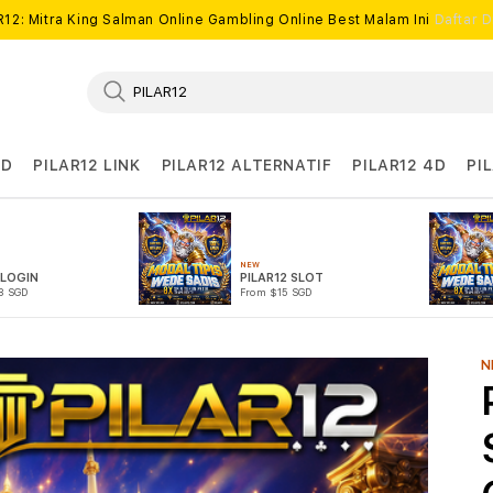
R12: Mitra King Salman Online Gambling Online Best Malam Ini
Daftar Di
4D
PILAR12 LINK
PILAR12 ALTERNATIF
PILAR12 4D
PI
NEW
 LOGIN
PILAR12 SLOT
8 SGD
From $15 SGD
N