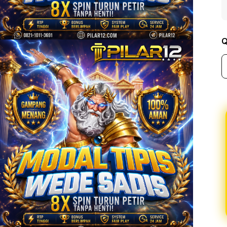
Q
Open
media
5
in
modal