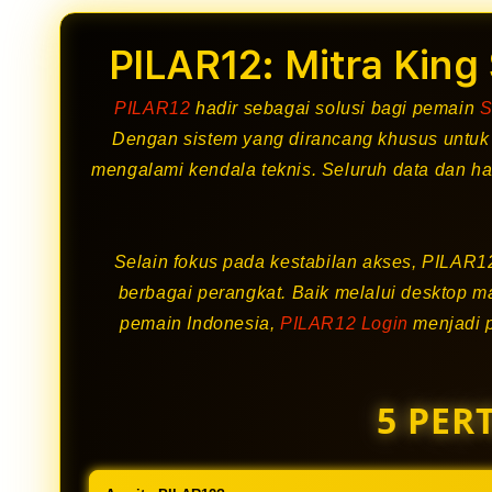
in
modal
PILAR12: Mitra King
PILAR12
hadir sebagai solusi bagi pemain
S
Dengan sistem yang dirancang khusus untuk 
mengalami kendala teknis. Seluruh data dan has
Selain fokus pada kestabilan akses, PILA
berbagai perangkat. Baik melalui desktop m
pemain Indonesia,
PILAR12 Login
menjadi p
5 PER