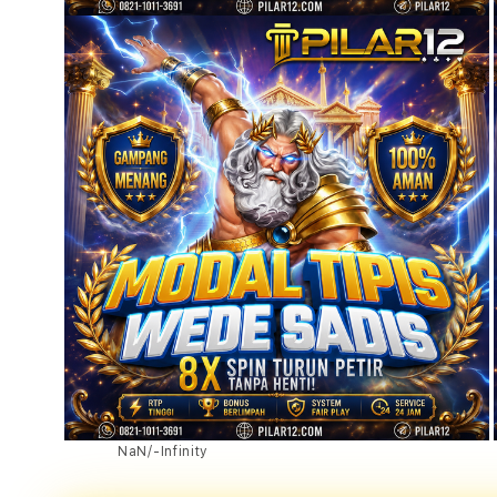
Open
media
6
in
modal
Open
of
NaN
/
-Infinity
media
8