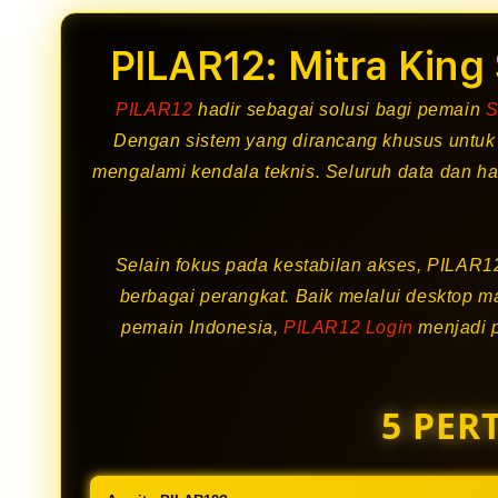
in
modal
PILAR12: Mitra King
PILAR12
hadir sebagai solusi bagi pemain
S
Dengan sistem yang dirancang khusus untuk 
mengalami kendala teknis. Seluruh data dan has
Selain fokus pada kestabilan akses, PILA
berbagai perangkat. Baik melalui desktop m
pemain Indonesia,
PILAR12 Login
menjadi p
5 PER