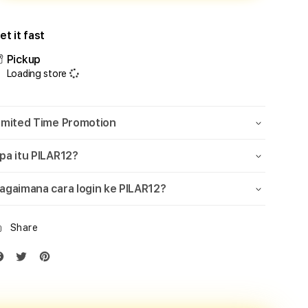
et it fast
Pickup
Loading store
imited Time Promotion
pa itu PILAR12?
agaimana cara login ke PILAR12?
Share