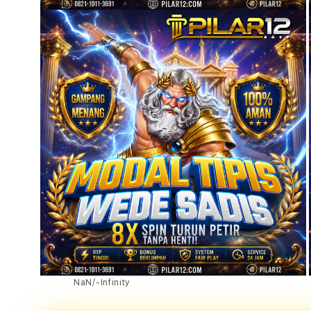
Open
media
6
in
modal
Open
of
NaN
/
-Infinity
media
8