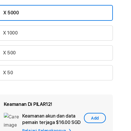
X 5000
X 1000
X 500
X 50
Keamanan Di PILAR12!
Keamanan akun dan data
Add
Add
pemain terjaga
$16.00 SGD
Apple
Pelajari Selengkapnya