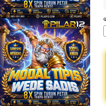
Q
Open
media
5
in
modal