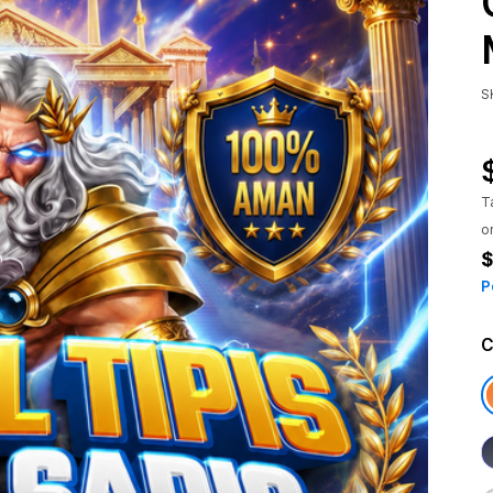
S
T
o
$
P
C