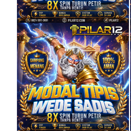
Open
media
4
in
modal