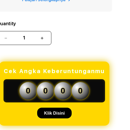
Care
uantity
Decrease
Increase
quantity
quantity
for
for
PILAR12:
PILAR12:
Mitra
Mitra
Cek Angka Keberuntunganmu
King
King
Salman
Salman
Online
Online
0
0
0
0
Gambling
Gambling
Online
Online
Best
Best
Malam
Malam
Klik Disini
Ini
Ini