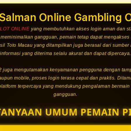
in
modal
 Salman Online Gambling O
LOT ONLINE
yang membutuhkan akses login aman dan stabil
meminimalkan gangguan, pemain tetap dapat mengakses sit
il Toto Macau yang ditampilkan juga berasal dari sumber 
informasi yang diterima selalu akurat dan dapat dipercaya.
R12 juga mengutamakan kenyamanan pengguna dengan tampi
aupun mobile, proses login terasa cepat dan praktis. Dit
latform terpercaya yang mendukung pengalaman bermain T
gangguan.
TANYAAN UMUM PEMAIN P