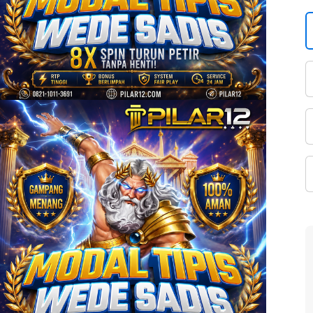
Open
media
3
in
modal