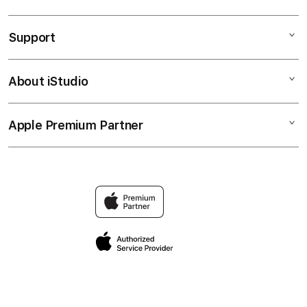
PILAR12 LOGIN
Support
AppleCare+
PILAR12 SLOT
Corporate
SLOT ONLINE
About iStudio
My Account
Toto Macau
PILAR12 LINK
Collection & Delivery
Elush Service Provider
PILAR12 ALTERNATIF
Apple Premium Partner
About Us
Returns & Exchanges
Financing Options
PILAR12 4D
Find an iStudio near you
Contact Us
Trade-in
PILAR12 SLOT LOGIN
Why Shop at iStudio
FAQ
Traveller’s Reservation
Elush Corporate Website
Privacy Policy
Site Terms of Use