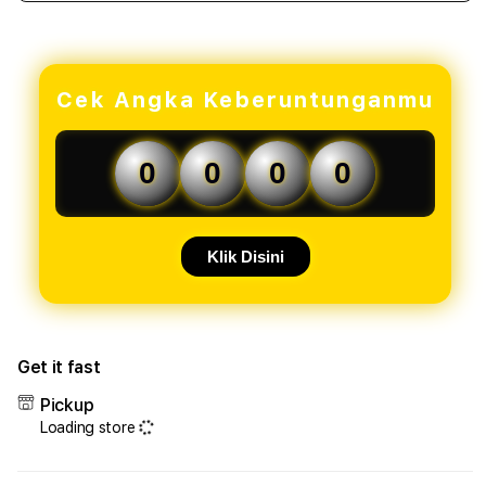
quantity
quant
for
for
PILAR12:
PILA
Mitra
Mitra
King
King
Cek Angka Keberuntunganmu
Salman
Salm
Online
Onlin
Gambling
Gamb
0
0
0
0
Online
Onlin
Best
Best
Malam
Mala
Ini
Ini
Klik Disini
Get it fast
Pickup
Loading store