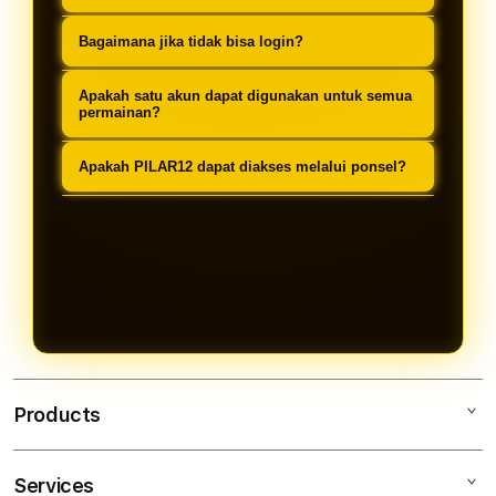
permainan online yang menyediakan
Kunjungi halaman resmi PILAR12,
berbagai kategori, seperti slot, live
Bagaimana jika tidak bisa login?
tekan tombol Login, kemudian
casino, tembak ikan, sportsbook, dan
Periksa kembali username, kata
masukkan username dan kata sandi
Apakah satu akun dapat digunakan untuk semua
togel dalam satu akun.
sandi, dan koneksi internet Anda. Jika
permainan?
yang telah terdaftar.
akses utama mengalami gangguan,
Ya, akun yang sudah terdaftar dapat
Apakah PILAR12 dapat diakses melalui ponsel?
hubungi layanan pelanggan untuk
digunakan untuk mengakses
memperoleh alamat resmi terbaru.
Ya, tampilannya dirancang responsif
berbagai kategori permainan yang
sehingga dapat diakses melalui
tersedia tanpa perlu membuat akun
ponsel, tablet, laptop, maupun
tambahan.
komputer tanpa harus memasang
aplikasi tambahan.
Products
Services
PILAR12