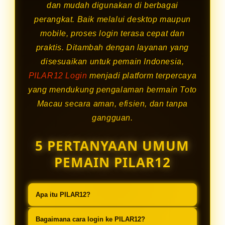
dan mudah digunakan di berbagai
perangkat. Baik melalui desktop maupun
mobile, proses login terasa cepat dan
praktis. Ditambah dengan layanan yang
disesuaikan untuk pemain Indonesia,
PILAR12 Login
menjadi platform terpercaya
yang mendukung pengalaman bermain Toto
Macau secara aman, efisien, dan tanpa
gangguan.
5 PERTANYAAN UMUM
PEMAIN PILAR12
Apa itu PILAR12?
PILAR12 merupakan platform
Bagaimana cara login ke PILAR12?