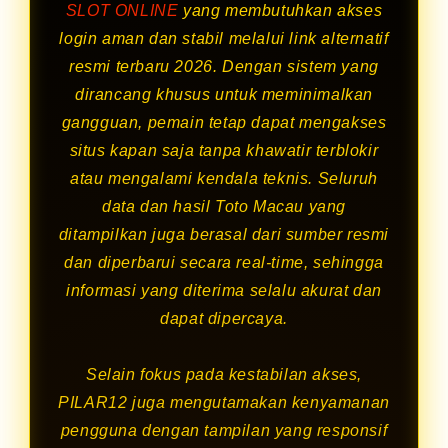
SLOT ONLINE
yang membutuhkan akses
login aman dan stabil melalui link alternatif
resmi terbaru 2026. Dengan sistem yang
dirancang khusus untuk meminimalkan
gangguan, pemain tetap dapat mengakses
situs kapan saja tanpa khawatir terblokir
atau mengalami kendala teknis. Seluruh
data dan hasil Toto Macau yang
ditampilkan juga berasal dari sumber resmi
dan diperbarui secara real-time, sehingga
informasi yang diterima selalu akurat dan
dapat dipercaya.
Selain fokus pada kestabilan akses,
PILAR12 juga mengutamakan kenyamanan
pengguna dengan tampilan yang responsif