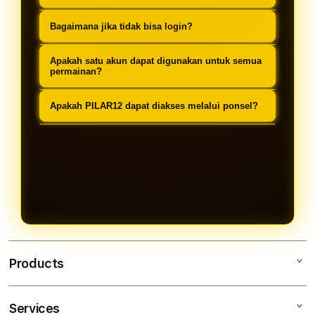
permainan online yang menyediakan
Kunjungi halaman resmi PILAR12,
berbagai kategori, seperti slot, live
Bagaimana jika tidak bisa login?
tekan tombol Login, kemudian
casino, tembak ikan, sportsbook, dan
Periksa kembali username, kata
masukkan username dan kata sandi
Apakah satu akun dapat digunakan untuk semua
togel dalam satu akun.
sandi, dan koneksi internet Anda. Jika
permainan?
yang telah terdaftar.
akses utama mengalami gangguan,
Ya, akun yang sudah terdaftar dapat
Apakah PILAR12 dapat diakses melalui ponsel?
hubungi layanan pelanggan untuk
digunakan untuk mengakses
memperoleh alamat resmi terbaru.
Ya, tampilannya dirancang responsif
berbagai kategori permainan yang
sehingga dapat diakses melalui
tersedia tanpa perlu membuat akun
ponsel, tablet, laptop, maupun
tambahan.
komputer tanpa harus memasang
aplikasi tambahan.
Products
Services
PILAR12