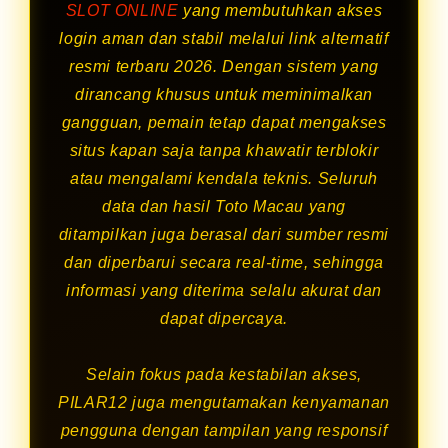
SLOT ONLINE
yang membutuhkan akses
login aman dan stabil melalui link alternatif
resmi terbaru 2026. Dengan sistem yang
dirancang khusus untuk meminimalkan
gangguan, pemain tetap dapat mengakses
situs kapan saja tanpa khawatir terblokir
atau mengalami kendala teknis. Seluruh
data dan hasil Toto Macau yang
ditampilkan juga berasal dari sumber resmi
dan diperbarui secara real-time, sehingga
informasi yang diterima selalu akurat dan
dapat dipercaya.
Selain fokus pada kestabilan akses,
PILAR12 juga mengutamakan kenyamanan
pengguna dengan tampilan yang responsif