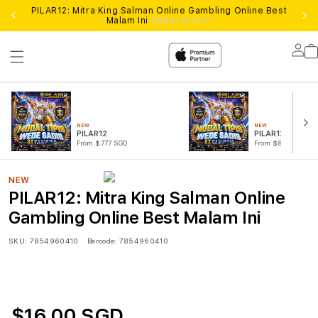
PILAR12: Mitra King Salman Online Gambling Online Best
Lo
Malam Ini
Daftar Disini !
Lo
in
NEW
NEW
PILAR12
PILAR12 LOGIN
From $777 SGD
From $888 SGD
NEW
PILAR12: Mitra King Salman Online
Gambling Online Best Malam Ini
SKU:
7854960410
Barcode:
7854960410
$16.00 SGD