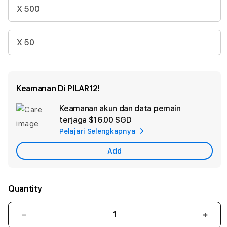
X 500
X 50
Keamanan Di PILAR12!
Keamanan akun dan data pemain
Ad
terjaga
$16.00 SGD
App
Pelajari Selengkapnya
Car
Add
Quantity
Decrease
Incr