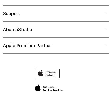
PILAR12 LOGIN
Support
AppleCare+
PILAR12 SLOT
Corporate
SLOT ONLINE
About iStudio
My Account
Toto Macau
PILAR12 LINK
Collection & Delivery
Elush Service Provider
PILAR12 ALTERNATIF
Apple Premium Partner
About Us
Returns & Exchanges
Financing Options
PILAR12 4D
Find an iStudio near you
Contact Us
Trade-in
PILAR12 SLOT LOGIN
Why Shop at iStudio
FAQ
Traveller’s Reservation
Elush Corporate Website
Privacy Policy
Site Terms of Use