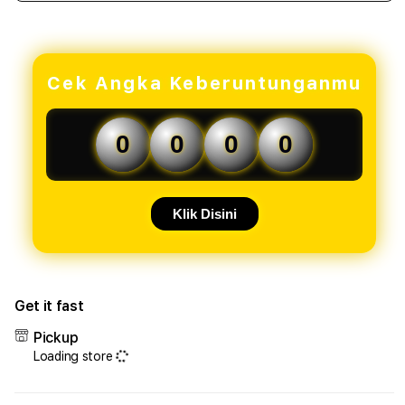
quantity
quant
for
for
PILAR12:
PILA
Mitra
Mitra
King
King
Cek Angka Keberuntunganmu
Salman
Salm
Online
Onlin
Gambling
Gamb
0
0
0
0
Online
Onlin
Best
Best
Malam
Mala
Ini
Ini
Klik Disini
Get it fast
Pickup
Loading store