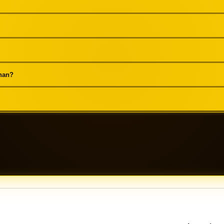
ne yang menyediakan berbagai kategori, seperti slot,
mbol Login, kemudian masukkan username dan kata sand
n koneksi internet Anda. Jika akses utama mengalami 
nan?
unakan untuk mengakses berbagai kategori permaina
hingga dapat diakses melalui ponsel, tablet, lapto