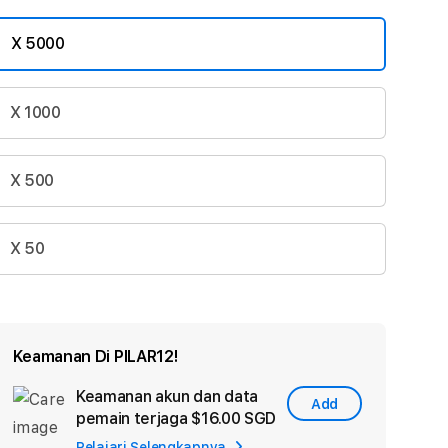
X 5000
X 1000
X 500
X 50
Keamanan Di PILAR12!
Keamanan akun dan data
Add
Add
pemain terjaga
$16.00 SGD
Apple
Pelajari Selengkapnya