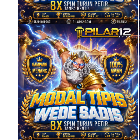
Open
media
4
in
modal