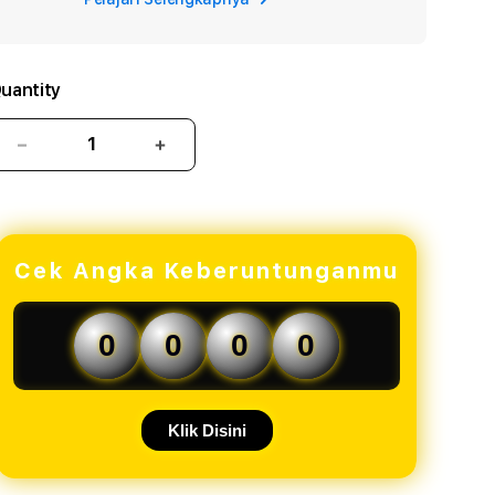
Care
uantity
Decrease
Increase
quantity
quantity
for
for
PILAR12:
PILAR12:
Mitra
Mitra
Cek Angka Keberuntunganmu
King
King
Salman
Salman
Online
Online
0
0
0
0
Gambling
Gambling
Online
Online
Best
Best
Malam
Malam
Klik Disini
Ini
Ini