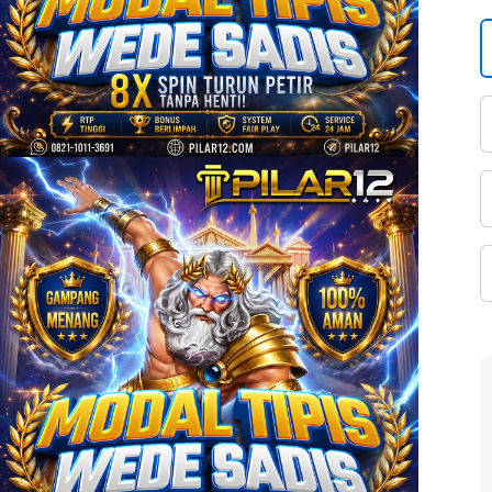
Open
media
3
in
modal