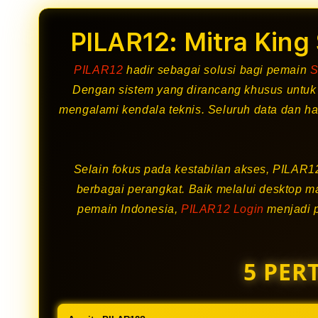
in
modal
PILAR12: Mitra King
PILAR12
hadir sebagai solusi bagi pemain
S
Dengan sistem yang dirancang khusus untuk 
mengalami kendala teknis. Seluruh data dan has
Selain fokus pada kestabilan akses, PILA
berbagai perangkat. Baik melalui desktop m
pemain Indonesia,
PILAR12 Login
menjadi p
5 PER