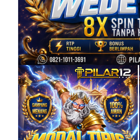
Open
media
1
in
modal