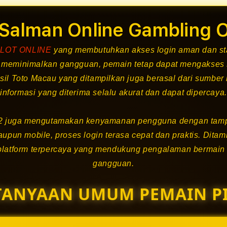
in
modal
 Salman Online Gambling O
LOT ONLINE
yang membutuhkan akses login aman dan stabil
meminimalkan gangguan, pemain tetap dapat mengakses sit
il Toto Macau yang ditampilkan juga berasal dari sumber 
informasi yang diterima selalu akurat dan dapat dipercaya.
R12 juga mengutamakan kenyamanan pengguna dengan tampi
aupun mobile, proses login terasa cepat dan praktis. Dit
latform terpercaya yang mendukung pengalaman bermain T
gangguan.
TANYAAN UMUM PEMAIN P