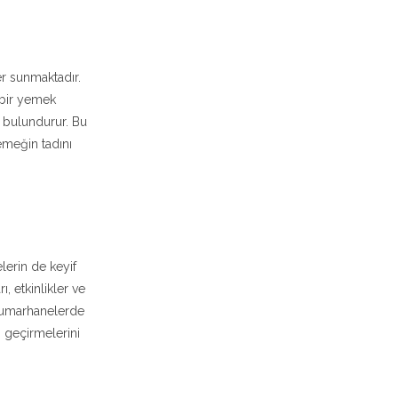
er sunmaktadır.
i bir yemek
a bulundurur. Bu
meğin tadını
lerin de keyif
, etkinlikler ve
 kumarhanelerde
an geçirmelerini