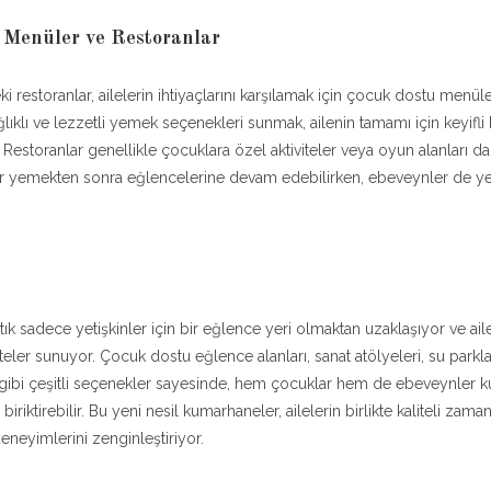
 Menüler ve Restoranlar
 restoranlar, ailelerin ihtiyaçlarını karşılamak için çocuk dostu menül
ğlıklı ve lezzetli yemek seçenekleri sunmak, ailenin tamamı için keyifl
 Restoranlar genellikle çocuklara özel aktiviteler veya oyun alanları d
r yemekten sonra eğlencelerine devam edebilirken, ebeveynler de ye
ık sadece yetişkinler için bir eğlence yeri olmaktan uzaklaşıyor ve aile
iteler sunuyor. Çocuk dostu eğlence alanları, sanat atölyeleri, su parkları
 gibi çeşitli seçenekler sayesinde, hem çocuklar hem de ebeveynler
biriktirebilir. Bu yeni nesil kumarhaneler, ailelerin birlikte kaliteli zam
deneyimlerini zenginleştiriyor.