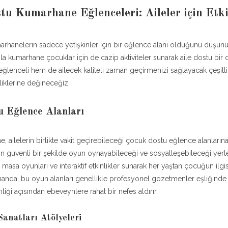
u Kumarhane Eğlenceleri: Aileler için Etki
rhanelerin sadece yetişkinler için bir eğlence alanı olduğunu düşünü
la kumarhane çocuklar için de cazip aktiviteler sunarak aile dostu bir o
ğlenceli hem de ailecek kaliteli zaman geçirmenizi sağlayacak çeşitl
iklerine değineceğiz.
u Eğlence Alanları
 ailelerin birlikte vakit geçirebileceği çocuk dostu eğlence alanlarına 
rın güvenli bir şekilde oyun oynayabileceği ve sosyalleşebileceği yerler
 masa oyunları ve interaktif etkinlikler sunarak her yaştan çocuğun ilgi
manda, bu oyun alanları genellikle profesyonel gözetmenler eşliğinde ç
iği açısından ebeveynlere rahat bir nefes aldırır.
Sanatları Atölyeleri