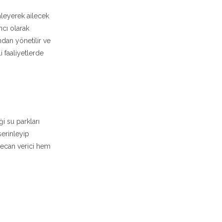
nleyerek ailecek
mcı olarak
ndan yönetilir ve
i faaliyetlerde
i su parkları
serinleyip
yecan verici hem