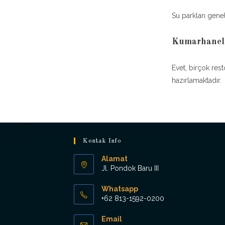
Su parkları genel
Kumarhanele
Evet, birçok res
hazırlamaktadır.
Kontak Info
Alamat
Jl. Pondok Baru III
Whatsapp
+62 813-1592-0200
Opens
Email
in