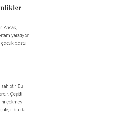
nlikler
r. Ancak,
rtam yaratıyor.
i çocuk dostu
sahiptir. Bu
dir. Çeşitli
sini çekmeyi
alışır, bu da