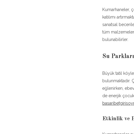
Kumarhaneler, çoc
katılımı artırmak
sanatsal becerile
tüm malzemeler sa
bulunabilirler.
Su Parkları
Büyük tatil köyl
bulunmaktadır. Ç
eğlenirken, ebev
de enerjik çocuk
basaribetgiriso
Etkinlik ve 