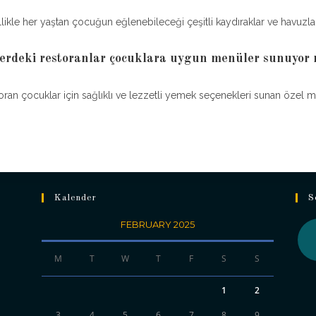
likle her yaştan çocuğun eğlenebileceği çeşitli kaydıraklar ve havuzlar 
rdeki restoranlar çocuklara uygun menüler sunuyor
toran çocuklar için sağlıklı ve lezzetli yemek seçenekleri sunan özel 
Kalender
S
FEBRUARY 2025
M
T
W
T
F
S
S
Ope
in
1
2
a
3
4
5
6
7
8
9