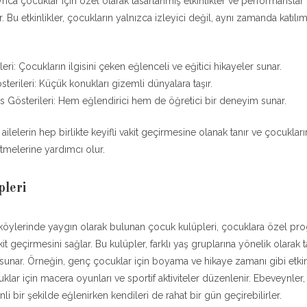
ıca çocuklar için özel olarak tasarlanmış etkinlikler ve performanslar
Bu etkinlikler, çocukların yalnızca izleyici değil, aynı zamanda katılım
eri: Çocukların ilgisini çeken eğlenceli ve eğitici hikayeler sunar.
sterileri: Küçük konukları gizemli dünyalara taşır.
 Gösterileri: Hem eğlendirici hem de öğretici bir deneyim sunar.
r, ailelerin hep birlikte keyifli vakit geçirmesine olanak tanır ve çocuklar
tmelerine yardımcı olur.
leri
köylerinde yaygın olarak bulunan çocuk kulüpleri, çocuklara özel pr
akit geçirmesini sağlar. Bu kulüpler, farklı yaş gruplarına yönelik olarak t
er sunar. Örneğin, genç çocuklar için boyama ve hikaye zamanı gibi etkinl
lar için macera oyunları ve sportif aktiviteler düzenlenir. Ebeveynler,
i bir şekilde eğlenirken kendileri de rahat bir gün geçirebilirler.