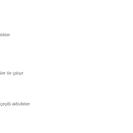
likler
 ile çalışır.
şitli aktiviteler