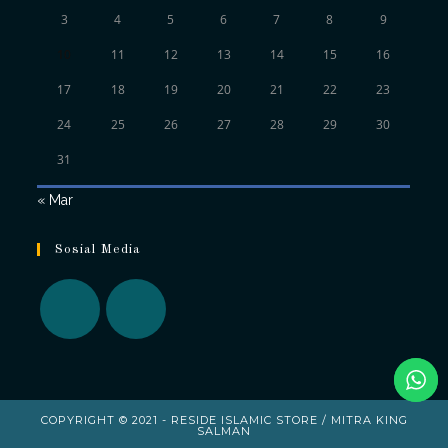
3
4
5
6
7
8
9
10
11
12
13
14
15
16
17
18
19
20
21
22
23
24
25
26
27
28
29
30
31
« Mar
Sosial Media
Opens
Opens
in
in
a
a
COPYRIGHT © 2021 - RESIDE ISLAMIC STORE / MITRA KING
new
new
SALMAN