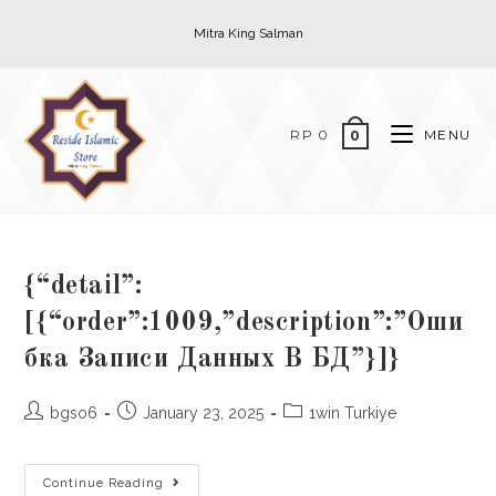
Skip
Mitra King Salman
to
content
RP
0
MENU
0
{“detail”:
[{“order”:1009,”description”:”Оши
бка Записи Данных В БД”}]}
Post
Post
Post
bgso6
January 23, 2025
1win Turkiye
author:
published:
category:
{“detail”:
Continue Reading