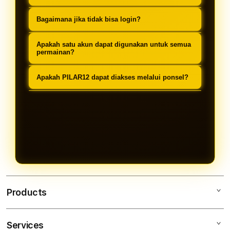
permainan online yang menyediakan
Kunjungi halaman resmi PILAR12,
berbagai kategori, seperti slot, live
Bagaimana jika tidak bisa login?
tekan tombol Login, kemudian
casino, tembak ikan, sportsbook, dan
Periksa kembali username, kata
masukkan username dan kata sandi
Apakah satu akun dapat digunakan untuk semua
togel dalam satu akun.
sandi, dan koneksi internet Anda. Jika
permainan?
yang telah terdaftar.
akses utama mengalami gangguan,
Ya, akun yang sudah terdaftar dapat
Apakah PILAR12 dapat diakses melalui ponsel?
hubungi layanan pelanggan untuk
digunakan untuk mengakses
memperoleh alamat resmi terbaru.
Ya, tampilannya dirancang responsif
berbagai kategori permainan yang
sehingga dapat diakses melalui
tersedia tanpa perlu membuat akun
ponsel, tablet, laptop, maupun
tambahan.
komputer tanpa harus memasang
aplikasi tambahan.
Products
Services
PILAR12