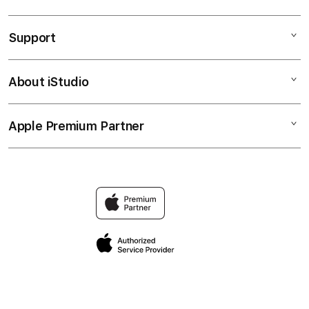
PILAR12 LOGIN
Support
AppleCare+
PILAR12 SLOT
Corporate
SLOT ONLINE
About iStudio
My Account
Toto Macau
PILAR12 LINK
Collection & Delivery
Elush Service Provider
PILAR12 ALTERNATIF
Apple Premium Partner
About Us
Returns & Exchanges
Financing Options
PILAR12 4D
Find an iStudio near you
Contact Us
Trade-in
PILAR12 SLOT LOGIN
Why Shop at iStudio
FAQ
Traveller’s Reservation
Elush Corporate Website
Privacy Policy
Site Terms of Use