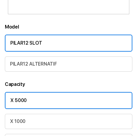
Model
PILAR12 SLOT
PILAR12 ALTERNATIF
Capacity
X 5000
X 1000