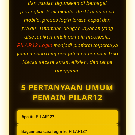
dan mudah digunakan di berbagai
perangkat. Baik melalui desktop maupun
mobile, proses login terasa cepat dan
praktis. Ditambah dengan layanan yang
disesuaikan untuk pemain Indonesia,
PILAR12 Login
menjadi platform terpercaya
yang mendukung pengalaman bermain Toto
Macau secara aman, efisien, dan tanpa
gangguan.
5 PERTANYAAN UMUM
PEMAIN PILAR12
Apa itu PILAR12?
PILAR12 merupakan platform
Bagaimana cara login ke PILAR12?