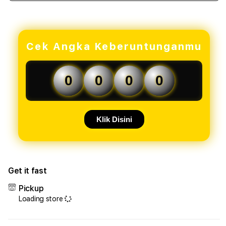
quantity
quant
for
for
PILAR12:
PILA
Mitra
Mitra
King
King
Cek Angka Keberuntunganmu
Salman
Salm
Online
Onlin
Gambling
Gamb
0
0
0
0
Online
Onlin
Best
Best
Malam
Mala
Ini
Ini
Klik Disini
Get it fast
Pickup
Loading store