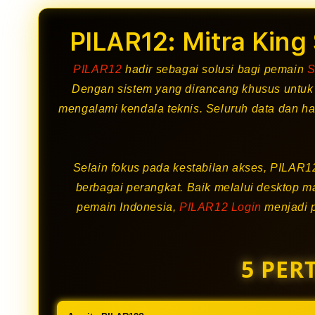
in
modal
PILAR12: Mitra King
PILAR12
hadir sebagai solusi bagi pemain
S
Dengan sistem yang dirancang khusus untuk 
mengalami kendala teknis. Seluruh data dan has
Selain fokus pada kestabilan akses, PILA
berbagai perangkat. Baik melalui desktop m
pemain Indonesia,
PILAR12 Login
menjadi p
5 PER