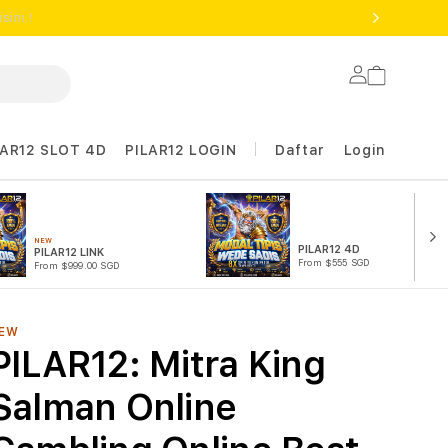
sini !
Log
Cart
in
LAR12 SLOT 4D
PILAR12 LOGIN
Daftar
Login
NEW
PILAR12 4D
PILAR12 LINK
From $555 SGD
From $999.00 SGD
EW
PILAR12: Mitra King
Salman Online