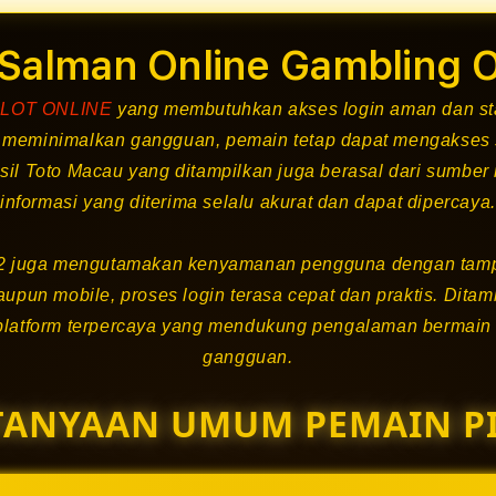
in
modal
 Salman Online Gambling O
LOT ONLINE
yang membutuhkan akses login aman dan stabil
meminimalkan gangguan, pemain tetap dapat mengakses sit
il Toto Macau yang ditampilkan juga berasal dari sumber 
informasi yang diterima selalu akurat dan dapat dipercaya.
R12 juga mengutamakan kenyamanan pengguna dengan tampi
aupun mobile, proses login terasa cepat dan praktis. Dit
latform terpercaya yang mendukung pengalaman bermain T
gangguan.
TANYAAN UMUM PEMAIN P