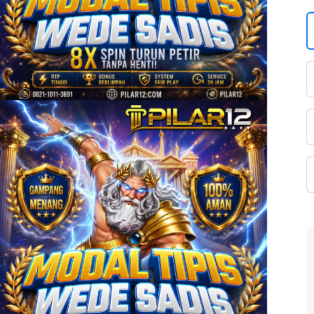
Open
media
3
in
modal