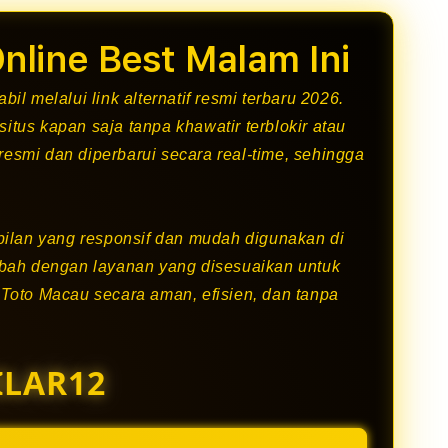
nline Best Malam Ini
 melalui link alternatif resmi terbaru 2026.
us kapan saja tanpa khawatir terblokir atau
resmi dan diperbarui secara real-time, sehingga
lan yang responsif dan mudah digunakan di
ambah dengan layanan yang disesuaikan untuk
oto Macau secara aman, efisien, dan tanpa
ILAR12