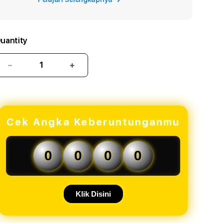
Care
uantity
Decrease
Increase
quantity
quantity
for
for
PILAR12:
PILAR12:
Mitra
Mitra
Cek Angka Keberuntunganmu
King
King
Salman
Salman
Online
Online
0
0
0
0
Gambling
Gambling
Online
Online
Best
Best
Malam
Malam
Klik Disini
Ini
Ini