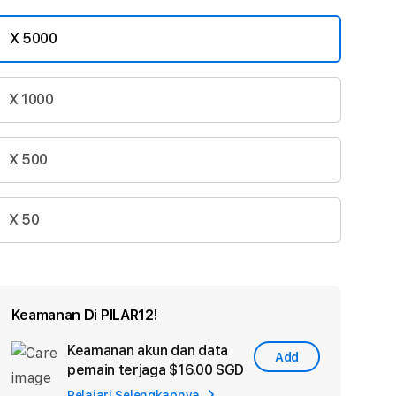
X 5000
X 1000
X 500
X 50
Keamanan Di PILAR12!
Keamanan akun dan data
Add
Add
pemain terjaga
$16.00 SGD
Apple
Pelajari Selengkapnya