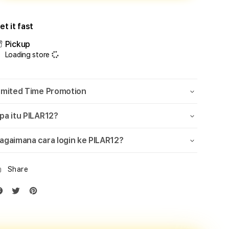
et it fast
Pickup
Loading store
imited Time Promotion
pa itu PILAR12?
agaimana cara login ke PILAR12?
Share