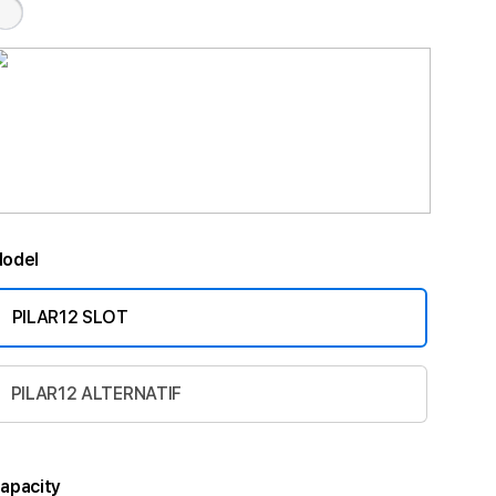
odel
PILAR12 SLOT
PILAR12 ALTERNATIF
apacity