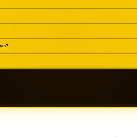
ne yang menyediakan berbagai kategori, seperti slot,
mbol Login, kemudian masukkan username dan kata sand
n koneksi internet Anda. Jika akses utama mengalami 
nan?
unakan untuk mengakses berbagai kategori permaina
hingga dapat diakses melalui ponsel, tablet, lapto