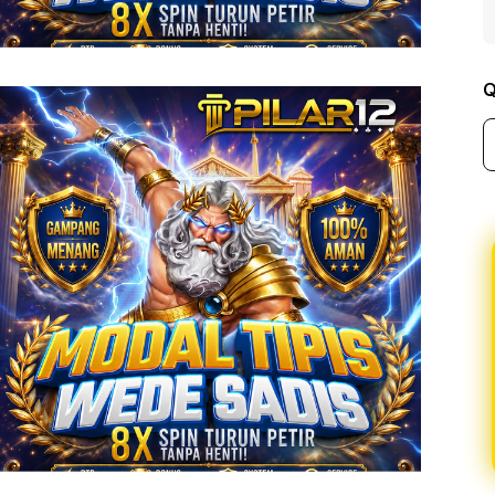
Q
Open
media
5
in
modal