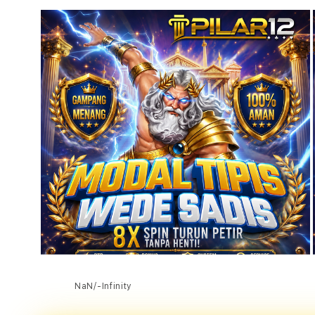
Open
media
6
in
modal
Open
of
NaN
/
-Infinity
media
8