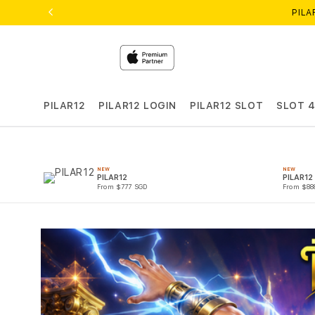
PILA
PILAR12
PILAR12 LOGIN
PILAR12 SLOT
SLOT 
NEW
NEW
PILAR12
PILAR12
From $777 SGD
From $88
Skip to
product
information