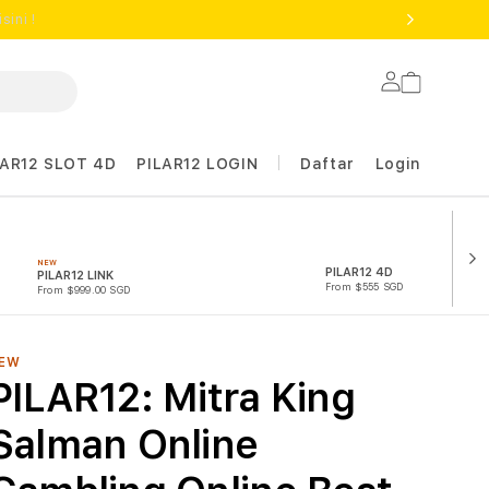
sini !
Log
Cart
in
LAR12 SLOT 4D
PILAR12 LOGIN
Daftar
Login
NEW
PILAR12 4D
PILAR12 LINK
From $555 SGD
From $999.00 SGD
EW
PILAR12: Mitra King
Salman Online