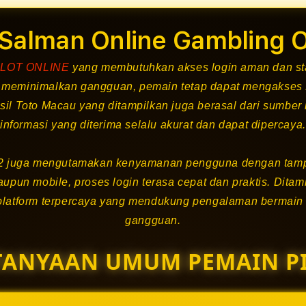
in
modal
 Salman Online Gambling O
LOT ONLINE
yang membutuhkan akses login aman dan stabil
meminimalkan gangguan, pemain tetap dapat mengakses sit
il Toto Macau yang ditampilkan juga berasal dari sumber 
informasi yang diterima selalu akurat dan dapat dipercaya.
R12 juga mengutamakan kenyamanan pengguna dengan tampi
aupun mobile, proses login terasa cepat dan praktis. Dit
latform terpercaya yang mendukung pengalaman bermain T
gangguan.
TANYAAN UMUM PEMAIN P