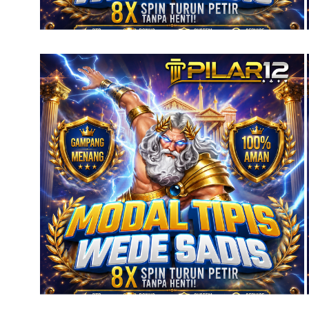
Open
media
4
in
modal