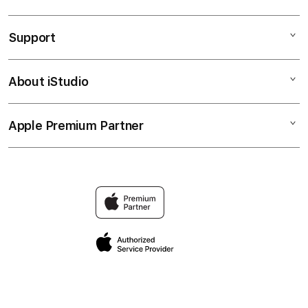
PILAR12 LOGIN
Support
AppleCare+
PILAR12 SLOT
Corporate
SLOT ONLINE
About iStudio
My Account
Toto Macau
PILAR12 LINK
Collection & Delivery
Elush Service Provider
PILAR12 ALTERNATIF
Apple Premium Partner
About Us
Returns & Exchanges
Financing Options
PILAR12 4D
Find an iStudio near you
Contact Us
Trade-in
PILAR12 SLOT LOGIN
Why Shop at iStudio
FAQ
Traveller’s Reservation
Elush Corporate Website
Privacy Policy
Site Terms of Use