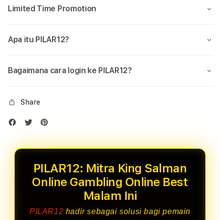
Limited Time Promotion
Apa itu PILAR12?
Bagaimana cara login ke PILAR12?
Share
PILAR12: Mitra King Salman
Online Gambling Online Best
Malam Ini
PILAR12
hadir sebagai solusi bagi pemain