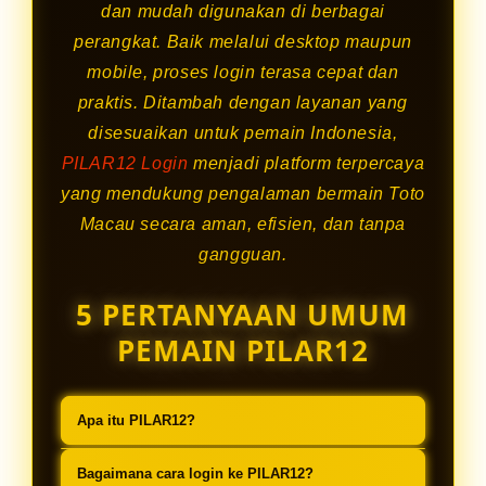
dan mudah digunakan di berbagai
perangkat. Baik melalui desktop maupun
mobile, proses login terasa cepat dan
praktis. Ditambah dengan layanan yang
disesuaikan untuk pemain Indonesia,
PILAR12 Login
menjadi platform terpercaya
yang mendukung pengalaman bermain Toto
Macau secara aman, efisien, dan tanpa
gangguan.
5 PERTANYAAN UMUM
PEMAIN PILAR12
Apa itu PILAR12?
PILAR12 merupakan platform
Bagaimana cara login ke PILAR12?