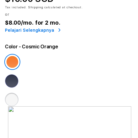
Tax included.
Shipping
calculated at checkout.
or
$8.00
/mo. for 2 mo.
Pelajari Selengkapnya
Color
- Cosmic Orange