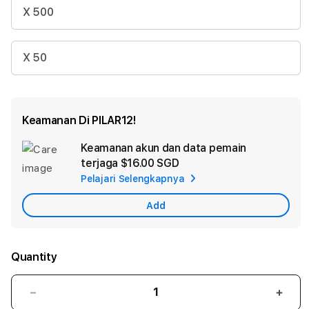
X 500
X 50
Keamanan Di PILAR12!
Keamanan akun dan data pemain
Ad
terjaga
$16.00 SGD
App
Pelajari Selengkapnya
Car
Add
Quantity
Decrease
Incr