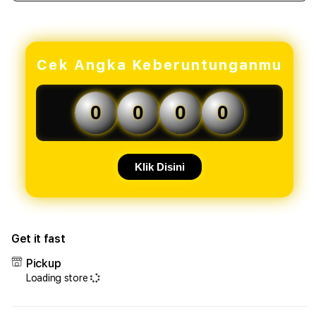
quantity
quant
for
for
PILAR12:
PILA
Mitra
Mitra
King
King
Cek Angka Keberuntunganmu
Salman
Salm
Online
Onlin
Gambling
Gamb
0
0
0
0
Online
Onlin
Best
Best
Malam
Mala
Ini
Ini
Klik Disini
Get it fast
Pickup
Loading store