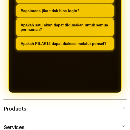
permainan online yang menyediakan
Kunjungi halaman resmi PILAR12,
berbagai kategori, seperti slot, live
Bagaimana jika tidak bisa login?
tekan tombol Login, kemudian
casino, tembak ikan, sportsbook, dan
Periksa kembali username, kata
masukkan username dan kata sandi
Apakah satu akun dapat digunakan untuk semua
togel dalam satu akun.
sandi, dan koneksi internet Anda. Jika
permainan?
yang telah terdaftar.
akses utama mengalami gangguan,
Ya, akun yang sudah terdaftar dapat
Apakah PILAR12 dapat diakses melalui ponsel?
hubungi layanan pelanggan untuk
digunakan untuk mengakses
memperoleh alamat resmi terbaru.
Ya, tampilannya dirancang responsif
berbagai kategori permainan yang
sehingga dapat diakses melalui
tersedia tanpa perlu membuat akun
ponsel, tablet, laptop, maupun
tambahan.
komputer tanpa harus memasang
aplikasi tambahan.
Products
Services
PILAR12