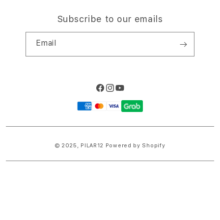
Subscribe to our emails
Email
Facebook
Instagram
YouTube
Payment
methods
© 2025,
PILAR12
Powered by Shopify