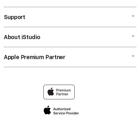
PILAR12 LOGIN
Support
AppleCare+
PILAR12 SLOT
Corporate
SLOT ONLINE
About iStudio
My Account
Toto Macau
PILAR12 LINK
Collection & Delivery
Elush Service Provider
PILAR12 ALTERNATIF
Apple Premium Partner
About Us
Returns & Exchanges
Financing Options
PILAR12 4D
Find an iStudio near you
Contact Us
Trade-in
PILAR12 SLOT LOGIN
Why Shop at iStudio
FAQ
Traveller’s Reservation
Elush Corporate Website
Privacy Policy
Site Terms of Use