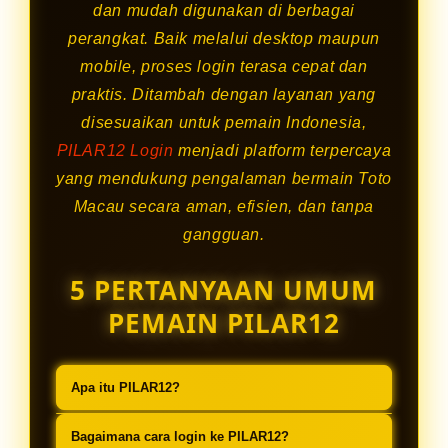
dan mudah digunakan di berbagai
perangkat. Baik melalui desktop maupun
mobile, proses login terasa cepat dan
praktis. Ditambah dengan layanan yang
disesuaikan untuk pemain Indonesia,
PILAR12 Login
menjadi platform terpercaya
yang mendukung pengalaman bermain Toto
Macau secara aman, efisien, dan tanpa
gangguan.
5 PERTANYAAN UMUM
PEMAIN PILAR12
Apa itu PILAR12?
PILAR12 merupakan platform
Bagaimana cara login ke PILAR12?