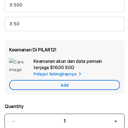
X 500
X 50
Keamanan Di PILAR12!
Keamanan akun dan data pemain
Ad
terjaga
$16.00 SGD
App
Pelajari Selengkapnya
Car
Add
Quantity
Decrease
Incr