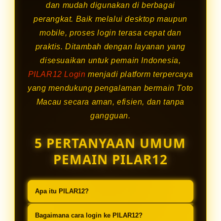
dan mudah digunakan di berbagai
perangkat. Baik melalui desktop maupun
mobile, proses login terasa cepat dan
praktis. Ditambah dengan layanan yang
disesuaikan untuk pemain Indonesia,
PILAR12 Login
menjadi platform terpercaya
yang mendukung pengalaman bermain Toto
Macau secara aman, efisien, dan tanpa
gangguan.
5 PERTANYAAN UMUM
PEMAIN PILAR12
Apa itu PILAR12?
PILAR12 merupakan platform
Bagaimana cara login ke PILAR12?