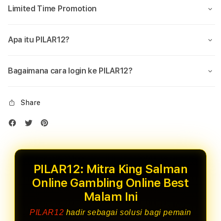
Limited Time Promotion
Apa itu PILAR12?
Bagaimana cara login ke PILAR12?
Share
PILAR12: Mitra King Salman
Online Gambling Online Best
Malam Ini
PILAR12
hadir sebagai solusi bagi pemain