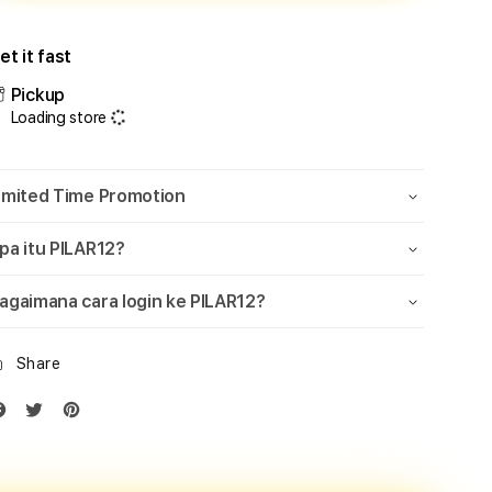
et it fast
Pickup
Loading store
imited Time Promotion
pa itu PILAR12?
agaimana cara login ke PILAR12?
Share