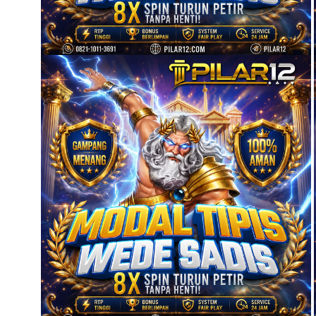
Open
media
4
in
modal