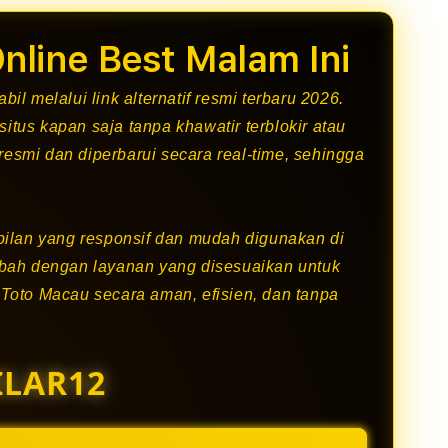
nline Best Malam Ini
 melalui link alternatif resmi terbaru 2026.
us kapan saja tanpa khawatir terblokir atau
resmi dan diperbarui secara real-time, sehingga
lan yang responsif dan mudah digunakan di
ambah dengan layanan yang disesuaikan untuk
oto Macau secara aman, efisien, dan tanpa
ILAR12