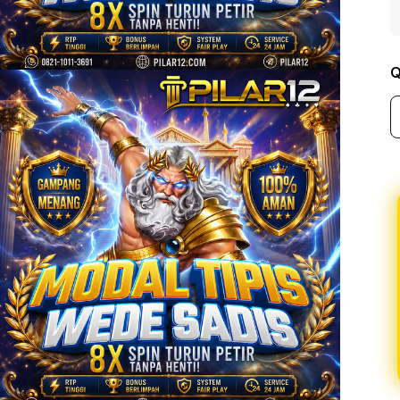
Q
Open
media
5
in
modal