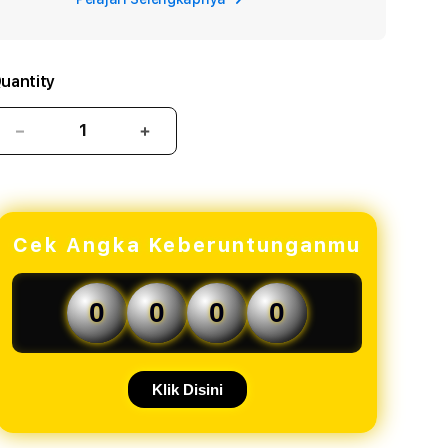
Care
uantity
Decrease
Increase
quantity
quantity
for
for
PILAR12:
PILAR12:
Mitra
Mitra
Cek Angka Keberuntunganmu
King
King
Salman
Salman
Online
Online
0
0
0
0
Gambling
Gambling
Online
Online
Best
Best
Malam
Malam
Klik Disini
Ini
Ini