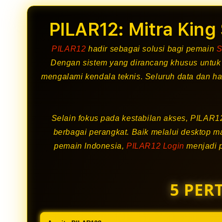
in
modal
PILAR12: Mitra King
PILAR12
hadir sebagai solusi bagi pemain
S
Dengan sistem yang dirancang khusus untuk 
mengalami kendala teknis. Seluruh data dan has
Selain fokus pada kestabilan akses, PILA
berbagai perangkat. Baik melalui desktop m
pemain Indonesia,
PILAR12 Login
menjadi p
5 PER