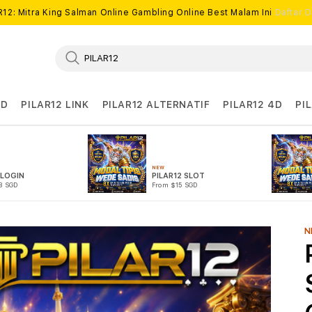
R12: Mitra King Salman Online Gambling Online Best Malam Ini
Daftar Di
4D
PILAR12 LINK
PILAR12 ALTERNATIF
PILAR12 4D
PI
NEW
 LOGIN
PILAR12 SLOT
8 SGD
From $15 SGD
N