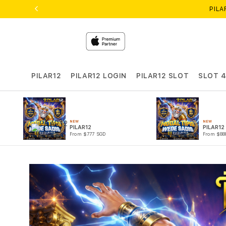
PILA
PILAR12
PILAR12 LOGIN
PILAR12 SLOT
SLOT 
NEW
NEW
PILAR12
PILAR12
From $777 SGD
From $88
Skip to
product
information