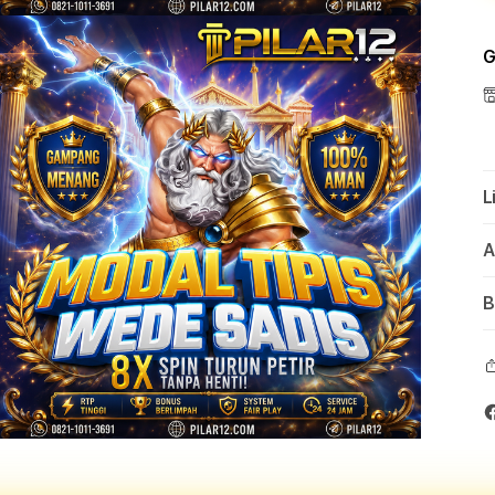
Open
media
G
7
in
modal
L
A
B
Open
media
9