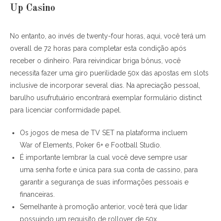
Up Casino
No entanto, ao invés de twenty-four horas, aqui, você terá um
overall de 72 horas para completar esta condição após
receber o dinheiro. Para reivindicar briga bônus, você
necessita fazer uma giro puerilidade 50x das apostas em slots
inclusive de incorporar several dias. Na apreciação pessoal,
barulho usufrutuário encontrará exemplar formulário distinct
para licenciar conformidade papel.
Os jogos de mesa de TV SET na plataforma incluem
War of Elements, Poker 6+ e Football Studio.
É importante lembrar la cual você deve sempre usar
uma senha forte e única para sua conta de cassino, para
garantir a segurança de suas informações pessoais e
financeiras.
Semelhante à promoção anterior, você terá que lidar
possuindo um requisito de rollover de 50x.