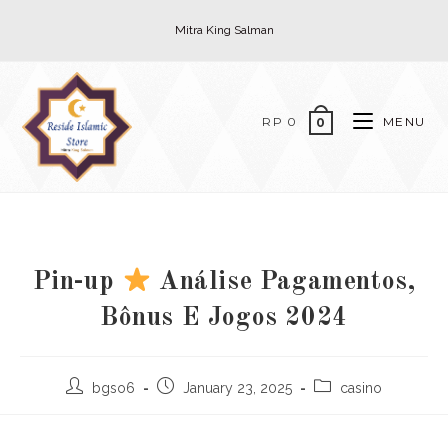
Skip
Mitra King Salman
to
content
RP
0
MENU
0
Pin-up
Análise Pagamentos,
Bônus E Jogos 2024
Post
Post
Post
bgso6
January 23, 2025
casino
author:
published:
category: