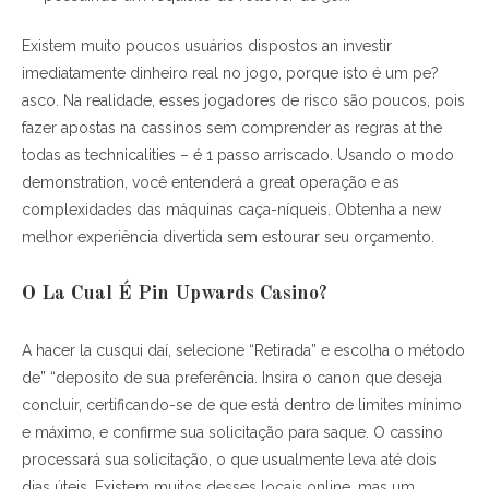
Existem muito poucos usuários dispostos an investir
imediatamente dinheiro real no jogo, porque isto é um pe?
asco. Na realidade, esses jogadores de risco são poucos, pois
fazer apostas na cassinos sem comprender as regras at the
todas as technicalities – é 1 passo arriscado. Usando o modo
demonstration, você entenderá a great operação e as
complexidades das máquinas caça-níqueis. Obtenha a new
melhor experiência divertida sem estourar seu orçamento.
O La Cual É Pin Upwards Casino?
A hacer la cusqui daí, selecione “Retirada” e escolha o método
de” “deposito de sua preferência. Insira o canon que deseja
concluir, certificando-se de que está dentro de limites mínimo
e máximo, e confirme sua solicitação para saque. O cassino
processará sua solicitação, o que usualmente leva até dois
dias úteis. Existem muitos desses locais online, mas um