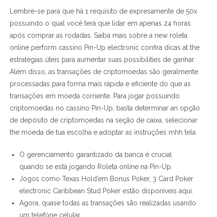
Lembre-se para que há 1 requisito de expresamente de 50x
possuindo o qual você terá que lidar em apenas 24 horas
após comprar as rodadas. Saiba mais sobre a new roleta
online perform cassino Pin-Up electronic confira dicas at the
estratégias úteis para aumentar suas possibilities de ganhar.
Além disso, as transações de criptomoedas são geralmente
processadas para forma mais rápida e eficiente do que as
transações em moeda corriente. Para jogar possuindo
criptomoedas no cassino Pin-Up, basta determinar an opção
de depósito de criptomoedas na seção de caixa, selecionar
the moeda de tua escolha e adoptar as instruções mhh tela.
O gerenciamento garantizado da banca é crucial
quando se está jogando Roleta online na Pin-Up.
Jogos como Texas Hold’em Bonus Poker, 3 Card Poker
electronic Caribbean Stud Poker estão disponíveis aqui.
Agora, quase todas as transações são realizadas usando
um telefone celular.