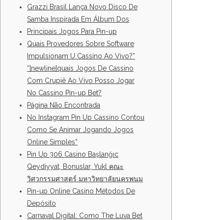
Grazzi Brasil Lança Novo Disco De
Samba Inspirada Em Álbum Dos
Principais Jogos Para Pin-up
Quais Provedores Sobre Software
Impulsionam U Cassino Ao Vivo?”
“[newline]quais Jogos De Cassino
Com Crupiê Ao Vivo Posso Jogar
No Cassino Pin-up Bet?
Página Não Encontrada
No Instagram Pin Up Cassino Contou
Como Se Animar Jogando Jogos
Online Simples”
Pin Up 306 Casino Başlanğıc
Qeydiyyat, Bonuslar, Yukl คณะ
วิศวกรรมศาสตร์ มหาวิทยาลัยนครพนม
Pin-up Online Casino Métodos De
Depósito
Carnaval Digital: Como The Luva Bet