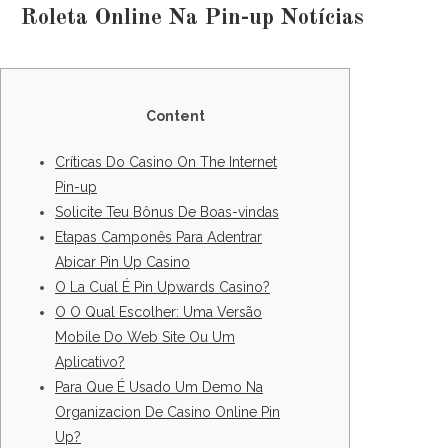
Roleta Online Na Pin-up Notícias
Content
Críticas Do Casino On The Internet
Pin-up
Solicite Teu Bônus De Boas-vindas
Etapas Camponês Para Adentrar
Abicar Pin Up Casino
O La Cual É Pin Upwards Casino?
O O Qual Escolher: Uma Versão
Mobile Do Web Site Ou Um
Aplicativo?
Para Que É Usado Um Demo Na
Organizacion De Casino Online Pin
Up?