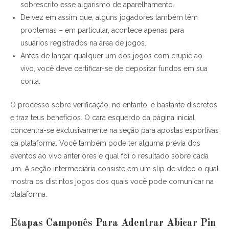
sobrescrito esse algarismo de aparelhamento.
De vez em assim que, alguns jogadores também têm
problemas – em particular, acontece apenas para
usuários registrados na área de jogos.
Antes de lançar qualquer um dos jogos com crupiê ao
vivo, você deve certificar-se de depositar fundos em sua
conta.
O processo sobre verificação, no entanto, é bastante discretos
e traz teus benefícios. O cara esquerdo da página inicial
concentra-se exclusivamente na seção para apostas esportivas
da plataforma. Você também pode ter alguma prévia dos
eventos ao vivo anteriores e qual foi o resultado sobre cada
um. A seção intermediária consiste em um slip de vídeo o qual
mostra os distintos jogos dos quais você pode comunicar na
plataforma.
Etapas Camponês Para Adentrar Abicar Pin