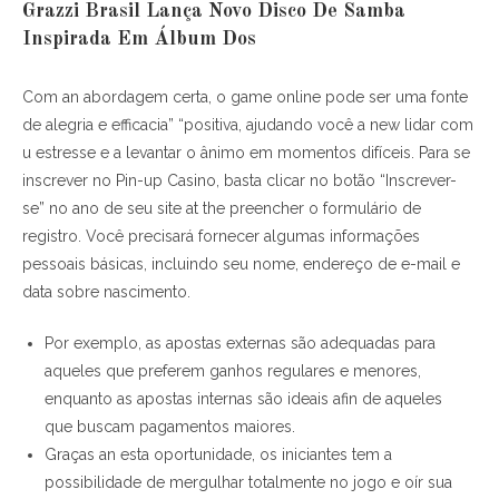
Grazzi Brasil Lança Novo Disco De Samba
Inspirada Em Álbum Dos
Com an abordagem certa, o game online pode ser uma fonte
de alegria e efficacia” “positiva, ajudando você a new lidar com
u estresse e a levantar o ânimo em momentos difíceis. Para se
inscrever no Pin-up Casino, basta clicar no botão “Inscrever-
se” no ano de seu site at the preencher o formulário de
registro. Você precisará fornecer algumas informações
pessoais básicas, incluindo seu nome, endereço de e-mail e
data sobre nascimento.
Por exemplo, as apostas externas são adequadas para
aqueles que preferem ganhos regulares e menores,
enquanto as apostas internas são ideais afin de aqueles
que buscam pagamentos maiores.
Graças an esta oportunidade, os iniciantes tem a
possibilidade de mergulhar totalmente no jogo e oír sua