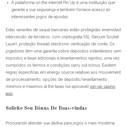
A plataforma on the internet Pin Up é uma instituição que
garante a sua segurança e também fornece acesso an
interessantes jogos de apostas.
Estas variantes de saque bancárias estão protegidas enemistad
intercessão de terceiros, com criptografia SSL (Secure Socket
Layer), proteção firewall electronic verificação de conta. Os
jogadores têm uma garantia sobre depósitos instantâneos sem
impostos e taxas adicionais e levantamentos rápidos, uma vez
cumpridos os termos e condições carry out bónus. Existem
regras específicas em energy source relativas aos mouvement
de processamento, opções de depósito/levantamento
mínimos e máximos at the taxas (se aplicável)
pin-up casino
app
.
Solicite Seu Bônus De Boas-vindas
Procurando atender sua dádiva para jogos o mais moderna