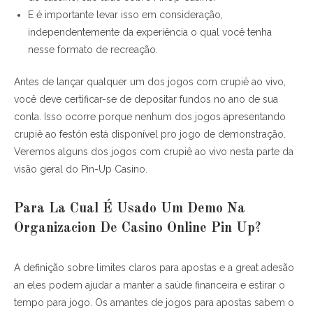
E é importante levar isso em consideração,
independentemente da experiência o qual você tenha
nesse formato de recreação.
Antes de lançar qualquer um dos jogos com crupiê ao vivo,
você deve certificar-se de depositar fundos no ano de sua
conta. Isso ocorre porque nenhum dos jogos apresentando
crupiê ao festón está disponível pro jogo de demonstração.
Veremos alguns dos jogos com crupiê ao vivo nesta parte da
visão geral do Pin-Up Casino.
Para La Cual É Usado Um Demo Na
Organizacion De Casino Online Pin Up?
A definição sobre limites claros para apostas e a great adesão
an eles podem ajudar a manter a saúde financeira e estirar o
tempo para jogo. Os amantes de jogos para apostas sabem o