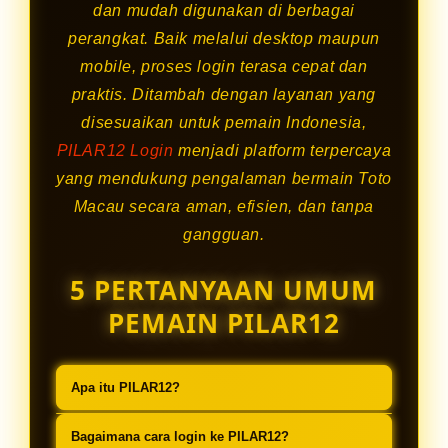
dan mudah digunakan di berbagai
perangkat. Baik melalui desktop maupun
mobile, proses login terasa cepat dan
praktis. Ditambah dengan layanan yang
disesuaikan untuk pemain Indonesia,
PILAR12 Login
menjadi platform terpercaya
yang mendukung pengalaman bermain Toto
Macau secara aman, efisien, dan tanpa
gangguan.
5 PERTANYAAN UMUM
PEMAIN PILAR12
Apa itu PILAR12?
PILAR12 merupakan platform
Bagaimana cara login ke PILAR12?