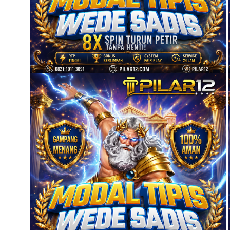
Open
media
2
in
modal