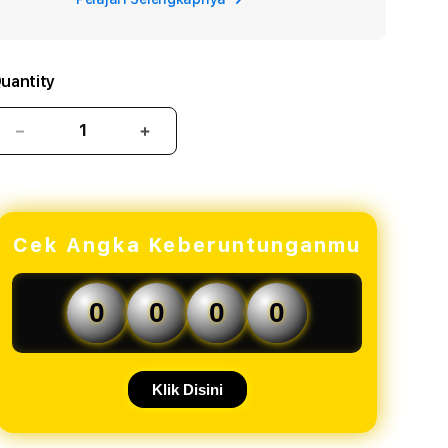
Care
uantity
Decrease
Increase
quantity
quantity
for
for
PILAR12:
PILAR12:
Mitra
Mitra
Cek Angka Keberuntunganmu
King
King
Salman
Salman
Online
Online
0
0
0
0
Gambling
Gambling
Online
Online
Best
Best
Malam
Malam
Klik Disini
Ini
Ini