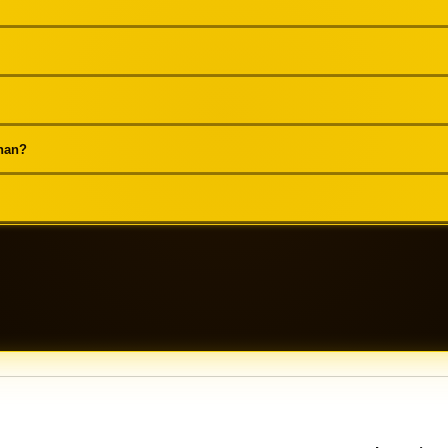
ne yang menyediakan berbagai kategori, seperti slot,
mbol Login, kemudian masukkan username dan kata sand
n koneksi internet Anda. Jika akses utama mengalami 
nan?
unakan untuk mengakses berbagai kategori permaina
hingga dapat diakses melalui ponsel, tablet, lapto