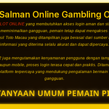
in
modal
 Salman Online Gambling O
LOT ONLINE
yang membutuhkan akses login aman dan stabil
meminimalkan gangguan, pemain tetap dapat mengakses sit
il Toto Macau yang ditampilkan juga berasal dari sumber 
informasi yang diterima selalu akurat dan dapat dipercaya.
R12 juga mengutamakan kenyamanan pengguna dengan tampi
aupun mobile, proses login terasa cepat dan praktis. Dit
latform terpercaya yang mendukung pengalaman bermain T
gangguan.
TANYAAN UMUM PEMAIN P