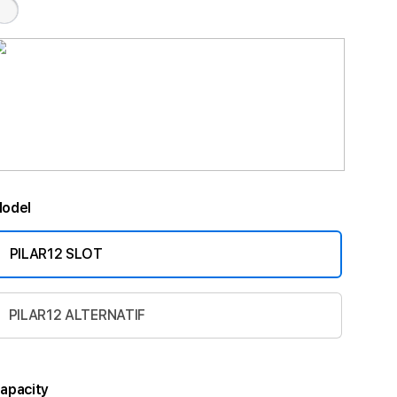
odel
PILAR12 SLOT
PILAR12 ALTERNATIF
apacity