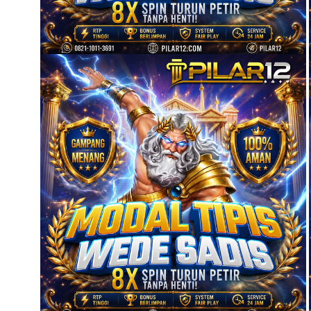
Open
media
4
in
modal