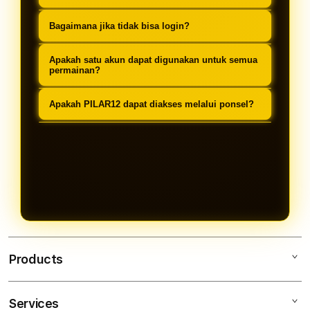
permainan online yang menyediakan
Kunjungi halaman resmi PILAR12,
berbagai kategori, seperti slot, live
Bagaimana jika tidak bisa login?
tekan tombol Login, kemudian
casino, tembak ikan, sportsbook, dan
Periksa kembali username, kata
masukkan username dan kata sandi
Apakah satu akun dapat digunakan untuk semua
togel dalam satu akun.
sandi, dan koneksi internet Anda. Jika
permainan?
yang telah terdaftar.
akses utama mengalami gangguan,
Ya, akun yang sudah terdaftar dapat
Apakah PILAR12 dapat diakses melalui ponsel?
hubungi layanan pelanggan untuk
digunakan untuk mengakses
memperoleh alamat resmi terbaru.
Ya, tampilannya dirancang responsif
berbagai kategori permainan yang
sehingga dapat diakses melalui
tersedia tanpa perlu membuat akun
ponsel, tablet, laptop, maupun
tambahan.
komputer tanpa harus memasang
aplikasi tambahan.
Products
Services
PILAR12