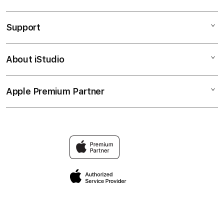
PILAR12 LOGIN
Support
AppleCare+
PILAR12 SLOT
Corporate
SLOT ONLINE
About iStudio
My Account
Toto Macau
PILAR12 LINK
Collection & Delivery
Elush Service Provider
PILAR12 ALTERNATIF
Apple Premium Partner
About Us
Returns & Exchanges
Financing Options
PILAR12 4D
Find an iStudio near you
Contact Us
Trade-in
PILAR12 SLOT LOGIN
Why Shop at iStudio
FAQ
Traveller’s Reservation
Elush Corporate Website
Privacy Policy
Site Terms of Use