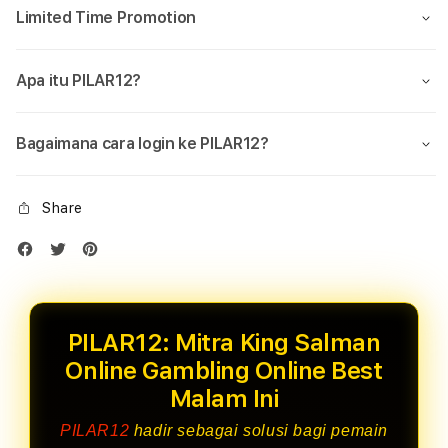
Limited Time Promotion
Apa itu PILAR12?
Bagaimana cara login ke PILAR12?
Share
PILAR12: Mitra King Salman
Online Gambling Online Best
Malam Ini
PILAR12
hadir sebagai solusi bagi pemain