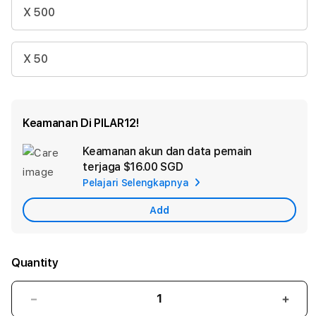
X 500
X 50
Keamanan Di PILAR12!
Keamanan akun dan data pemain
Ad
terjaga
$16.00 SGD
App
Pelajari Selengkapnya
Car
Add
Quantity
Decrease
Incr