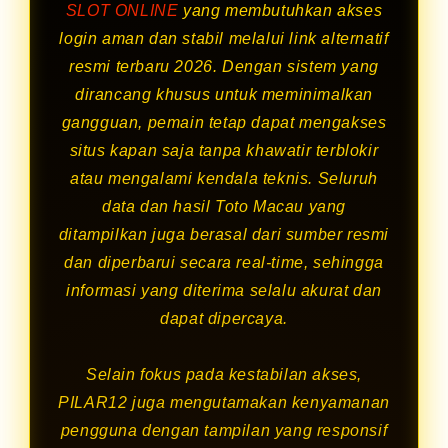
SLOT ONLINE
yang membutuhkan akses
login aman dan stabil melalui link alternatif
resmi terbaru 2026. Dengan sistem yang
dirancang khusus untuk meminimalkan
gangguan, pemain tetap dapat mengakses
situs kapan saja tanpa khawatir terblokir
atau mengalami kendala teknis. Seluruh
data dan hasil Toto Macau yang
ditampilkan juga berasal dari sumber resmi
dan diperbarui secara real-time, sehingga
informasi yang diterima selalu akurat dan
dapat dipercaya.
Selain fokus pada kestabilan akses,
PILAR12 juga mengutamakan kenyamanan
pengguna dengan tampilan yang responsif