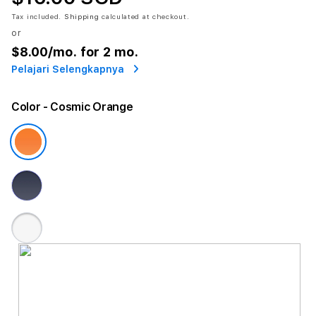
Tax included.
Shipping
calculated at checkout.
or
$8.00
/mo. for 2 mo.
Pelajari Selengkapnya
Color
- Cosmic Orange