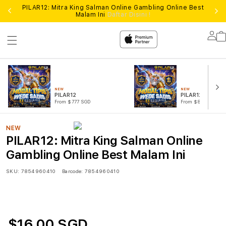
PILAR12: Mitra King Salman Online Gambling Online Best
Lo
Malam Ini
Daftar Disini !
Lo
in
NEW
NEW
PILAR12
PILAR12 LOGIN
From $777 SGD
From $888 SGD
NEW
PILAR12: Mitra King Salman Online
Gambling Online Best Malam Ini
SKU:
7854960410
Barcode:
7854960410
$16.00 SGD