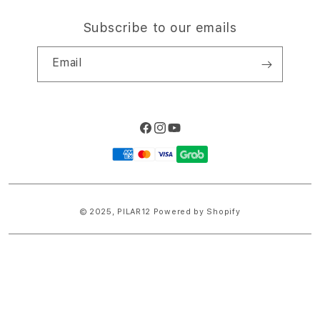
Subscribe to our emails
Email
Facebook
Instagram
YouTube
Payment
methods
© 2025,
PILAR12
Powered by Shopify