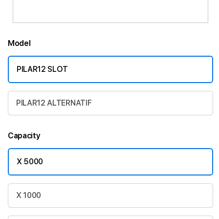
Model
PILAR12 SLOT
PILAR12 ALTERNATIF
Capacity
X 5000
X 1000