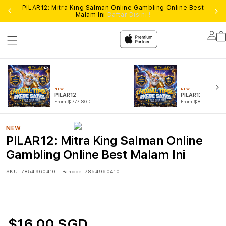
PILAR12: Mitra King Salman Online Gambling Online Best
Lo
Malam Ini
Daftar Disini !
Lo
in
NEW
NEW
PILAR12
PILAR12 LOGIN
From $777 SGD
From $888 SGD
NEW
PILAR12: Mitra King Salman Online
Gambling Online Best Malam Ini
SKU:
7854960410
Barcode:
7854960410
$16.00 SGD