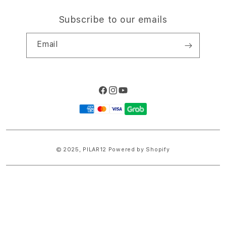
Subscribe to our emails
Email
Facebook
Instagram
YouTube
Payment
methods
© 2025,
PILAR12
Powered by Shopify