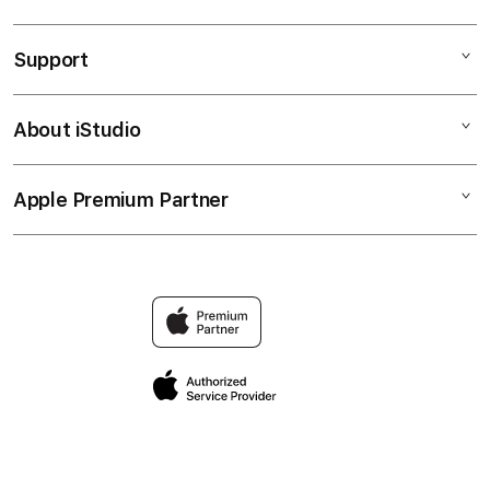
PILAR12 LOGIN
Support
AppleCare+
PILAR12 SLOT
Corporate
SLOT ONLINE
About iStudio
My Account
Toto Macau
PILAR12 LINK
Collection & Delivery
Elush Service Provider
PILAR12 ALTERNATIF
Apple Premium Partner
About Us
Returns & Exchanges
Financing Options
PILAR12 4D
Find an iStudio near you
Contact Us
Trade-in
PILAR12 SLOT LOGIN
Why Shop at iStudio
FAQ
Traveller’s Reservation
Elush Corporate Website
Privacy Policy
Site Terms of Use