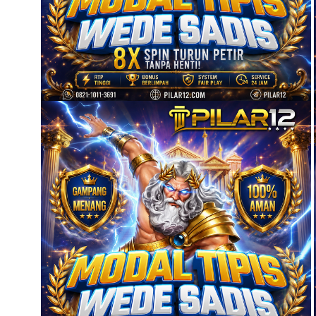
Open
media
2
in
modal