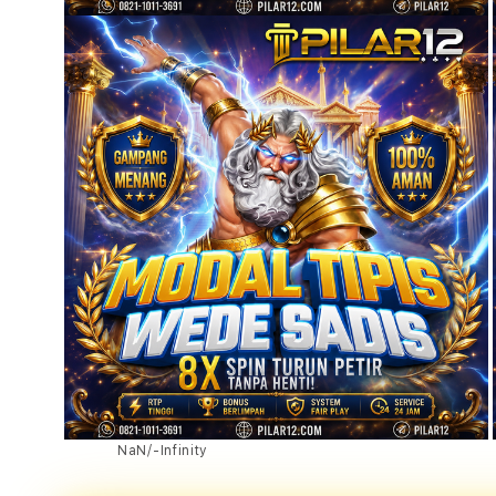
Open
media
6
in
modal
Open
of
NaN
/
-Infinity
media
8