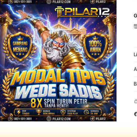
Open
media
G
7
in
modal
L
A
B
Open
media
9