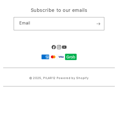
Subscribe to our emails
Email
Facebook
Instagram
YouTube
Payment
methods
© 2025,
PILAR12
Powered by Shopify