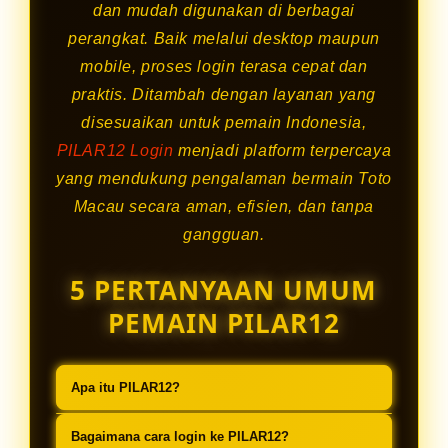
dan mudah digunakan di berbagai
perangkat. Baik melalui desktop maupun
mobile, proses login terasa cepat dan
praktis. Ditambah dengan layanan yang
disesuaikan untuk pemain Indonesia,
PILAR12 Login
menjadi platform terpercaya
yang mendukung pengalaman bermain Toto
Macau secara aman, efisien, dan tanpa
gangguan.
5 PERTANYAAN UMUM
PEMAIN PILAR12
Apa itu PILAR12?
PILAR12 merupakan platform
Bagaimana cara login ke PILAR12?