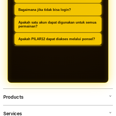
permainan online yang menyediakan
Kunjungi halaman resmi PILAR12,
berbagai kategori, seperti slot, live
Bagaimana jika tidak bisa login?
tekan tombol Login, kemudian
casino, tembak ikan, sportsbook, dan
Periksa kembali username, kata
masukkan username dan kata sandi
Apakah satu akun dapat digunakan untuk semua
togel dalam satu akun.
sandi, dan koneksi internet Anda. Jika
permainan?
yang telah terdaftar.
akses utama mengalami gangguan,
Ya, akun yang sudah terdaftar dapat
Apakah PILAR12 dapat diakses melalui ponsel?
hubungi layanan pelanggan untuk
digunakan untuk mengakses
memperoleh alamat resmi terbaru.
Ya, tampilannya dirancang responsif
berbagai kategori permainan yang
sehingga dapat diakses melalui
tersedia tanpa perlu membuat akun
ponsel, tablet, laptop, maupun
tambahan.
komputer tanpa harus memasang
aplikasi tambahan.
Products
Services
PILAR12