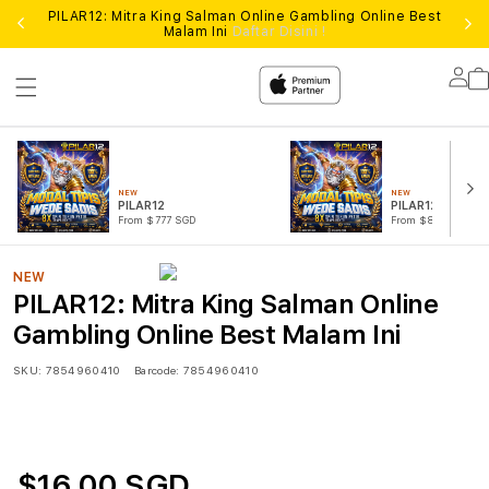
PILAR12: Mitra King Salman Online Gambling Online Best
Lo
Malam Ini
Daftar Disini !
Lo
in
NEW
NEW
PILAR12
PILAR12 LOGIN
From $777 SGD
From $888 SGD
NEW
PILAR12: Mitra King Salman Online
Gambling Online Best Malam Ini
SKU:
7854960410
Barcode:
7854960410
$16.00 SGD