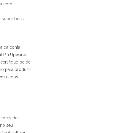
eia com
s sobre boas-
ça da conta
zil Pin Upwards
certifique-se de
rio para produzir
stem dados
setores de
 no seu
cial cellular.