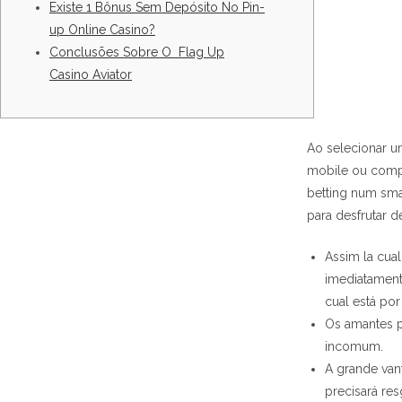
Existe 1 Bônus Sem Depósito No Pin-
up Online Casino?
Conclusões Sobre O Flag Up
Casino Aviator
Ao selecionar u
mobile ou compu
betting num sm
para desfrutar d
Assim la cua
imediatamente
cual está por 
Os amantes p
incomum.
A grande van
precisará re