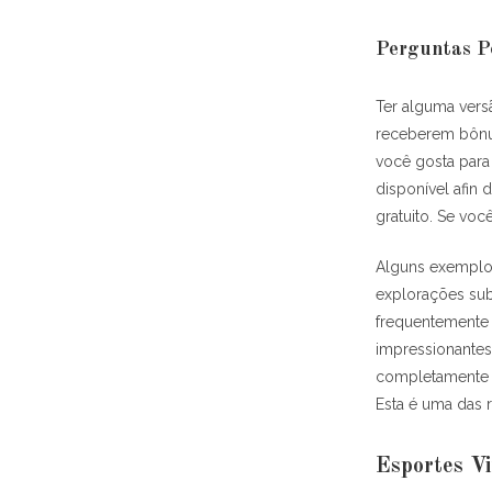
Perguntas P
Ter alguma vers
receberem bônus
você gosta par
disponível afin 
gratuito. Se voc
Alguns exemplos
explorações sub
frequentemente 
impressionantes
completamente 
Esta é uma das r
Esportes Vi