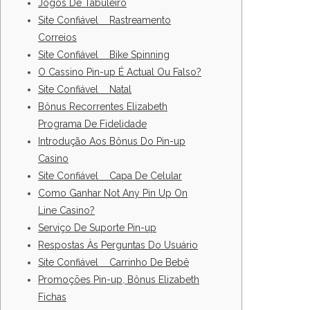
Jogos De Tabuleiro
Site Confiável Rastreamento
Correios
Site Confiável Bike Spinning
O Cassino Pin-up É Actual Ou Falso?
Site Confiável Natal
Bônus Recorrentes Elizabeth
Programa De Fidelidade
Introdução Aos Bônus Do Pin-up
Casino
Site Confiável Capa De Celular
Como Ganhar Not Any Pin Up On
Line Casino?
Serviço De Suporte Pin-up
Respostas Às Perguntas Do Usuário
Site Confiável Carrinho De Bebê
Promoções Pin-up, Bônus Elizabeth
Fichas