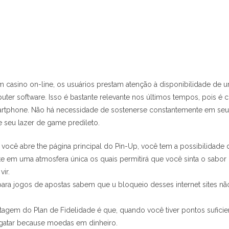
m casino on-line, os usuários prestam atenção à disponibilidade de 
ter software. Isso é bastante relevante nos últimos tempos, pois é 
artphone. Não há necessidade de sostenerse constantemente em se
e seu lazer de game predileto.
l você abre the página principal do Pin-Up, você tem a possibilidade
 em uma atmosfera única os quais permitirá que você sinta o sabor da
vir.
ara jogos de apostas sabem que u bloqueio desses internet sites nã
tagem do Plan de Fidelidade é que, quando você tiver pontos suficie
sgatar because moedas em dinheiro.