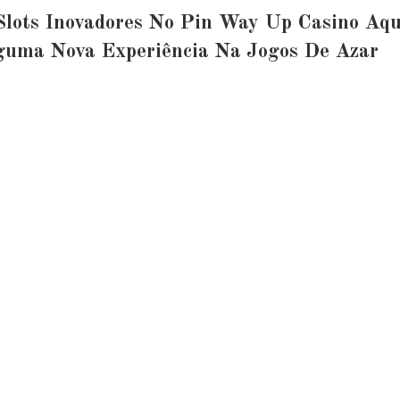
Slots Inovadores No Pin Way Up Casino Aqu
lguma Nova Experiência Na Jogos De Azar