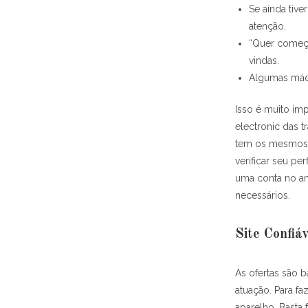
Se ainda tive
atenção.
“Quer começa
vindas.
Algumas máqu
Isso é muito imp
electronic das t
tem os mesmos r
verificar seu pe
uma conta no an
necessários.
Site Confi
As ofertas são b
atuação. Para fa
aparelho. Basta 