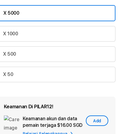
X 5000
X 1000
X 500
X 50
Keamanan Di PILAR12!
Keamanan akun dan data
Add
Add
pemain terjaga
$16.00 SGD
Apple
Pelajari Selengkapnya