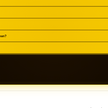
ne yang menyediakan berbagai kategori, seperti slot,
mbol Login, kemudian masukkan username dan kata sand
n koneksi internet Anda. Jika akses utama mengalami 
nan?
unakan untuk mengakses berbagai kategori permaina
hingga dapat diakses melalui ponsel, tablet, lapto