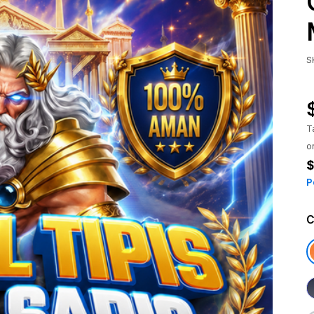
S
T
o
$
P
C