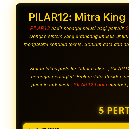
in
modal
PILAR12: Mitra King
PILAR12
hadir sebagai solusi bagi pemain
S
Dengan sistem yang dirancang khusus untuk 
mengalami kendala teknis. Seluruh data dan has
Selain fokus pada kestabilan akses, PILA
berbagai perangkat. Baik melalui desktop m
pemain Indonesia,
PILAR12 Login
menjadi p
5 PER